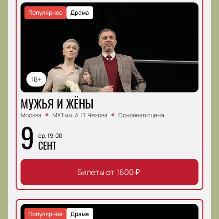
Популярное
Драма
18+
МУЖЬЯ И ЖЁНЫ
Москва
МХТ им. А. П. Чехова
Основная сцена
9
ср, 19:00
СЕНТ
Билеты от
1600
₽
Популярное
Драма