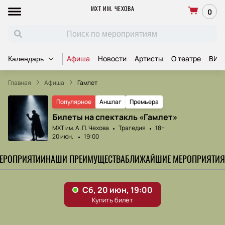
МХТ ИМ. ЧЕХОВА
0
Афиша
Новости
Артисты
О театре
ВИП
Календарь
Главная
Афиша
Гамлет
Популярное
Аншлаг
Премьера
Билеты на спектакль «Гамлет»
МХТ им. А. П. Чехова
Трагедия
18+
20 июн.
19:00
МЕРОПРИЯТИИ
НАШИ ПРЕИМУЩЕСТВА
БЛИЖАЙШИЕ МЕРОПРИЯТИЯ