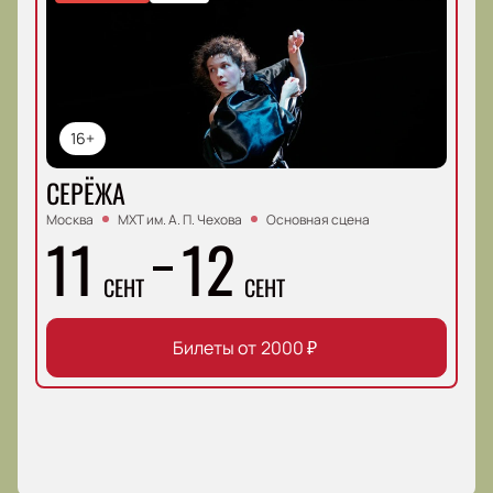
16+
СЕРЁЖА
Москва
МХТ им. А. П. Чехова
Основная сцена
11
12
СЕНТ
СЕНТ
Билеты от
2000
₽