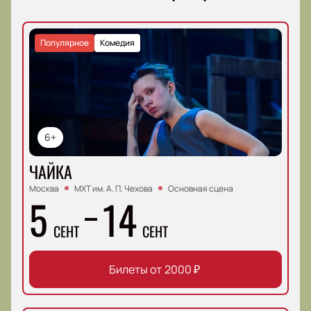
Популярное
Комедия
6+
ЧАЙКА
Москва
МХТ им. А. П. Чехова
Основная сцена
5
14
СЕНТ
СЕНТ
Билеты от
2000
₽