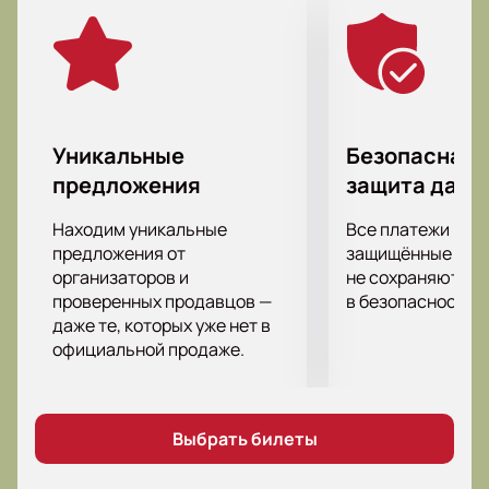
Борисовым, у которого фактически театральный
дебют». Интересно, что именно эта версия
трагедии впервые объединяет кинозвёзд и
мастеров театральных подмостков в едином
актёрском составе.
Трагическая история о принце Датском получила
Уникальные
Безопасная 
неклассическую трактовку. Зрителю представят
предложения
защита данн
современный взгляд на историю Гамлета. В
актёрском составе задействованы звёзды театра и
Находим уникальные
Все платежи про
кино: Юра Борисов, Аня Чиповская, Софья
предложения от
защищённые шлю
Шидловская, Артём Быстров и другие — настоящие
организаторов и
не сохраняются 
проверенных продавцов —
в безопасности.
актёры, способные передать всю глубину
даже те, которых уже нет в
шекспировского текста в главных ролях.
официальной продаже.
Сколько стоят билеты на спектакль
«Гамлет»
Выбрать билеты
Посмотреть постановку, увидеть лучших актёров
МХАТа легко и просто — билеты уже доступны к