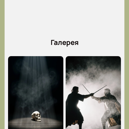
регулярно радует поклонников новыми
постановками великих классиков и современников.
Не пропустите ключевые культурные события
столицы!
Обратите внимание, возможна смена актёрского
Галерея
состава.
Режиссёр:
Андрей Гончаров
Актёрский состав:
Юра Борисов, Аня Чиповская,
Артём Быстров, Андрей Максимов, Николай
Романов, Софья Шидловская, Кузьма Котрелёв