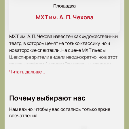
Площадка
МХТ им. А. П. Чехова
МХТ им. А. П. Чехова известен как художественный
театр, в котором ценят не только классику, но и
новаторские спектакли. На сцене МХТ пьесы
Шекспира зрители видели неоднократно, но в этот
раз режиссёром Андреем Гончаровым, главным
режиссёром очередной постановки, ставится
Читать дальше...
новая интерпретация по мотивам знаменитой
пьесы «Гамлет». Билеты на такие события
расходятся быстро, поэтому рекомендуем
Почему выбирают нас
оформить заказ заранее и насладиться вечером в
московском театре имени великого драматурга.
Нам важно, чтобы у вас остались только яркие
Руководитель МХАТа Константин Хабенский
впечатления
отмечает, что: «Там собралась очень хорошая
талантливая актёрская команда во главе с Юрой