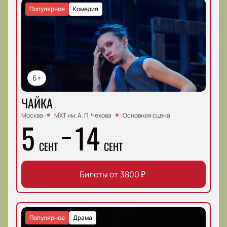
Популярное
Комедия
6+
ЧАЙКА
Москва
МХТ им. А. П. Чехова
Основная сцена
5
14
СЕНТ
СЕНТ
Билеты от
3800
₽
Популярное
Драма