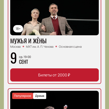
18+
МУЖЬЯ И ЖЁНЫ
Москва
МХТ им. А. П. Чехова
Основная сцена
9
ср, 19:00
СЕНТ
Билеты от
2000
₽
Популярное
Драма