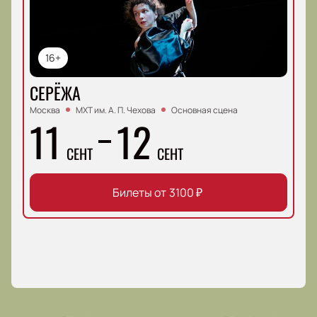
16+
СЕРЁЖА
Москва
МХТ им. А. П. Чехова
Основная сцена
11
12
СЕНТ
СЕНТ
Билеты от
3100
₽