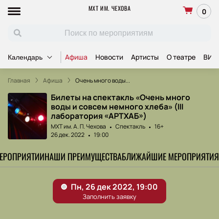
МХТ ИМ. ЧЕХОВА
0
Афиша
Новости
Артисты
О театре
ВИП
Календарь
Главная
Афиша
Очень много воды...
Билеты на спектакль «Очень много
воды и совсем немного хлеба» (III
лаборатория «АРТХАБ»)
МХТ им. А. П. Чехова
Спектакль
16+
26 дек. 2022
19:00
МЕРОПРИЯТИИ
НАШИ ПРЕИМУЩЕСТВА
БЛИЖАЙШИЕ МЕРОПРИЯТИЯ