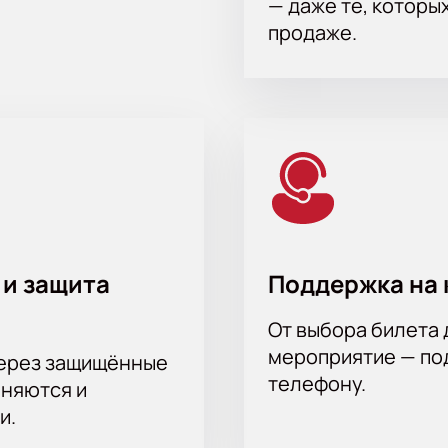
— даже те, которы
продаже.
 и защита
Поддержка на 
От выбора билета 
мероприятие — под
через защищённые
телефону.
аняются и
и.