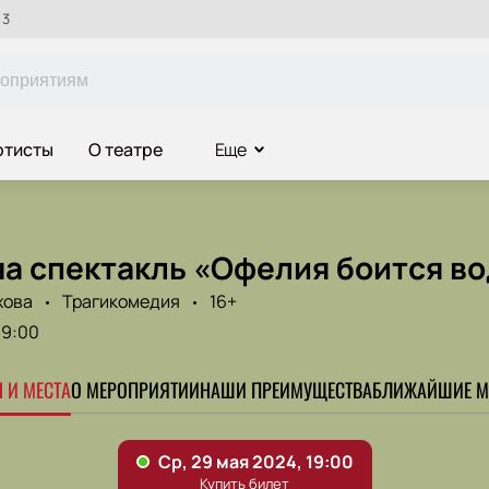
 3
ртисты
О театре
Еще
на спектакль «Офелия боится в
хова
Трагикомедия
16+
19:00
 И МЕСТА
О МЕРОПРИЯТИИ
НАШИ ПРЕИМУЩЕСТВА
БЛИЖАЙШИЕ М