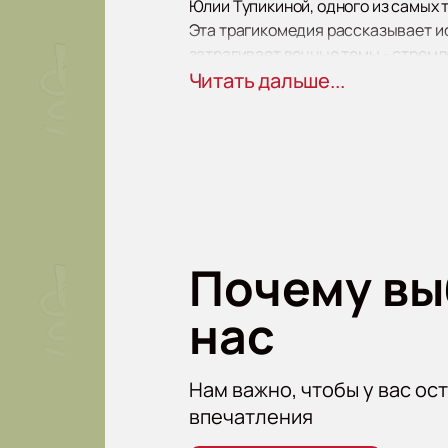
Юлии Тупикиной, одного из самых
Эта трагикомедия рассказывает и
затрагивает вечные темы - стремл
МХТ им. Чехова - прекрасная площ
Читать дальше...
постановками. Здесь каждый зрит
подходом к созданию спектаклей.
Не упустите возможность посетить
страстей и драм, представленных
Почему в
нас
Нам важно, чтобы у вас ос
впечатления