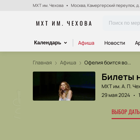
МХТ им. Чехова
Москва, Камергерский переулок, д.
МХТ ИМ. ЧЕХОВА
Афиша
Новости
А
Календарь
Главная
Афиша
Офелия боится во...
Билеты 
МХТ им. А. П. Че
29 мая 2024
ВЫБОР ДАТЫ