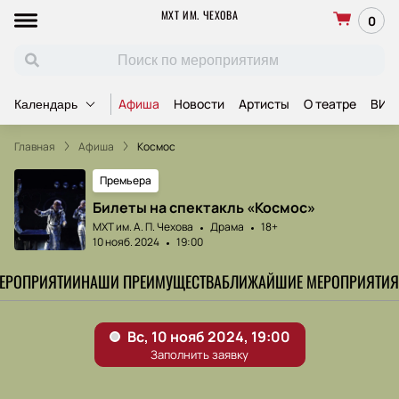
МХТ ИМ. ЧЕХОВА
0
Афиша
Новости
Артисты
О театре
ВИП
Календарь
Главная
Афиша
Космос
Премьера
Билеты на спектакль «Космос»
МХТ им. А. П. Чехова
Драма
18+
10 нояб. 2024
19:00
МЕРОПРИЯТИИ
НАШИ ПРЕИМУЩЕСТВА
БЛИЖАЙШИЕ МЕРОПРИЯТИЯ