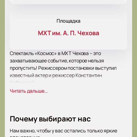
Площадка
МХТ им. А. П. Чехова
Спектакль «Космос» в МХТ Чехова – это
захватывающее событие, которое нельзя
пропустить! Режиссером постановки выступил
известный актер и режиссер Константин
Хабенский.
Пьеса была написана совсем недавно, в 2020 году,
Читать дальше...
и сразу завоевала сердца зрителей своей глубокой
эмоциональностью и неординарным сюжетом.
История о героине Татьяне, учителе английского
Почему выбирают нас
языка, чья жизнь кажется серой и однообразной, но
в которую вдруг врывается необычный визит –
Нам важно, чтобы у вас остались только яркие
одноклассник, знаменитый летчик-космонавт,