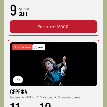
9
ср, 19:00
СЕНТ
Билеты от
1600
₽
Популярное
Драма
16+
СЕРЁЖА
Москва
МХТ им. А. П. Чехова
Основная сцена