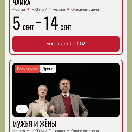
ЧАЙКА
Москва
МХТ им. А. П. Чехова
Основная сцена
5
14
СЕНТ
СЕНТ
Билеты от
2000
₽
Популярное
Драма
18+
МУЖЬЯ И ЖЁНЫ
Москва
МХТ им. А. П. Чехова
Основная сцена