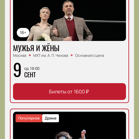
18+
МУЖЬЯ И ЖЁНЫ
Москва
МХТ им. А. П. Чехова
Основная сцена
9
ср, 19:00
СЕНТ
Билеты от
1600
₽
Популярное
Драма