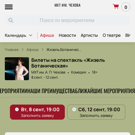
МХТ ИМ. ЧЕХОВА
0
Афиша
Новости
Артисты
О театре
ВИП
Календарь
Главная
Афиша
Жизель Ботаничес...
Билеты на спектакль «Жизель
Ботаническая»
МХТ им. А. П. Чехова
Комедия
18+
8 сент.
-
12 сент.
МЕРОПРИЯТИИ
НАШИ ПРЕИМУЩЕСТВА
БЛИЖАЙШИЕ МЕРОПРИЯТИЯ