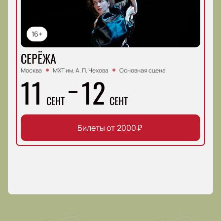
16+
СЕРЁЖА
Москва
МХТ им. А. П. Чехова
Основная сцена
11
12
СЕНТ
СЕНТ
Билеты от
2000
₽