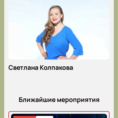
состава.
Режиссёр:
Никита Кобелев
Актёрский состав:
Светлана Колпакова, Ульяна
Глушкова, Надежда Жарычева, Полина Романова,
Ксения Теплова, Елизавета Ермакова, Юлия Витрук,
Софья Шидловская, Артём Соколов, Авдотья
Сальникова, Василиса Иванова
Светлана Колпакова
Ближайшие мероприятия