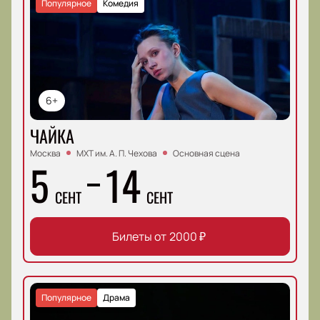
Популярное
Комедия
6+
ЧАЙКА
Москва
МХТ им. А. П. Чехова
Основная сцена
5
14
СЕНТ
СЕНТ
Билеты от
2000
₽
Популярное
Драма