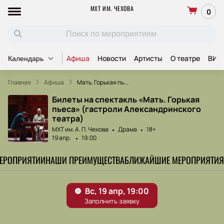
МХТ ИМ. ЧЕХОВА
0
Афиша
Новости
Артисты
О театре
ВИП
Календарь
Главная
Афиша
Мать. Горькая пь...
Билеты на спектакль «Мать. Горькая
пьеса» (гастроли Александринского
театра)
МХТ им. А. П. Чехова
Драма
18+
19 апр.
19:00
МЕРОПРИЯТИИ
НАШИ ПРЕИМУЩЕСТВА
БЛИЖАЙШИЕ МЕРОПРИЯТИЯ