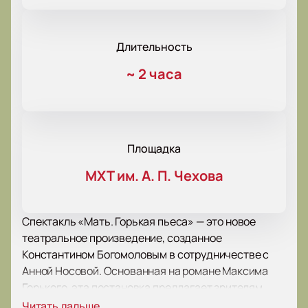
Длительность
~
2 часа
Площадка
МХТ им. А. П. Чехова
Спектакль «Мать. Горькая пьеса» — это новое
театральное произведение, созданное
Константином Богомоловым в сотрудничестве с
Анной Носовой. Основанная на романе Максима
Горького, эта постановка предлагает зрителям
погрузиться в атмосферу начала XX века, когда
Читать дальше...