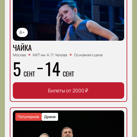
6+
ЧАЙКА
Москва
МХТ им. А. П. Чехова
Основная сцена
5
14
СЕНТ
СЕНТ
Билеты от
2000
₽
Популярное
Драма