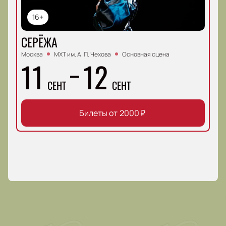
16+
СЕРЁЖА
Москва
МХТ им. А. П. Чехова
Основная сцена
11
12
СЕНТ
СЕНТ
Билеты от
2000
₽