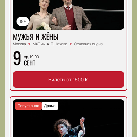
18+
МУЖЬЯ И ЖЁНЫ
Москва
МХТ им. А. П. Чехова
Основная сцена
9
ср, 19:00
СЕНТ
Билеты от
1600
₽
Популярное
Драма