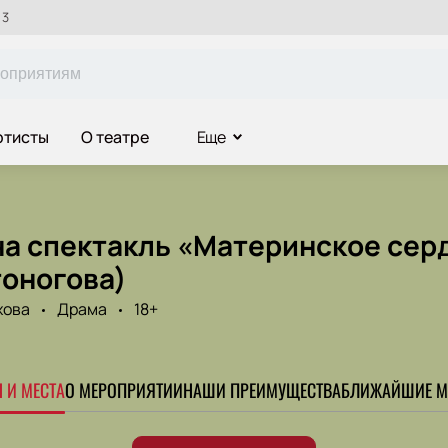
 3
ртисты
О театре
Еще
на спектакль «Материнское сер
тоногова)
хова
Драма
18+
 И МЕСТА
О МЕРОПРИЯТИИ
НАШИ ПРЕИМУЩЕСТВА
БЛИЖАЙШИЕ М