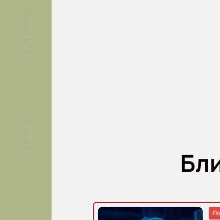
Бл
По