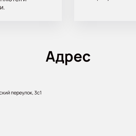
и.
Адрес
кий переулок, 3с1