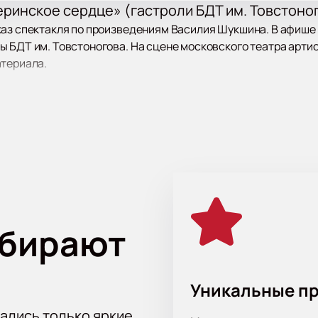
еринское сердце» (гастроли БДТ им. Товстоно
аз спектакля по произведениям Василия Шукшина. В афише М
 БДТ им. Товстоногова. На сцене московского театра арти
атериала.
ая ищет спасение. В её жизни появляются герои рассказов 
ние раскрывает тему семейных ценностей и человеческих по
хова по адресу: Москва, Камергерский переулок, дом 3. Теат
ителям разного возраста.
ыбирают
а спектакль «Материнское сердце» (гастроли Б
теринское сердце» (гастроли БДТ им. Товстоногова)
мож
Уникальные п
те интерактивную схему зала с указанием расположения и с
пно онлайн;
тались только яркие