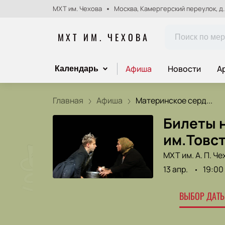
МХТ им. Чехова
Москва, Камергерский переулок, д.
МХТ ИМ. ЧЕХОВА
Афиша
Новости
А
Календарь
Главная
Афиша
Материнское серд...
Билеты 
им.Товс
МХТ им. А. П. Че
13 апр.
19:00
ВЫБОР ДАТЫ