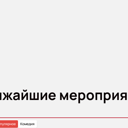
ижайшие мероприя
пулярное
Комедия