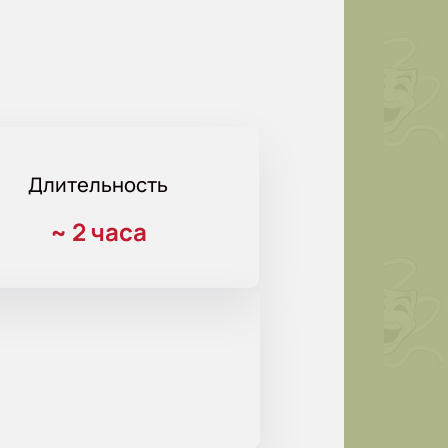
Длительность
~
2 часа