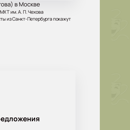
гова) в Москве
ХТ им. А. П. Чехова
сты из Санкт-Петербурга покажут
Шукшина, каждый с собственной
ступков.
р находится в центре города, его
ДТ им. Товстоногова)
но на нашем сайте за несколько
редложения
тоимости билетов.