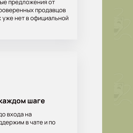
ые предложения от
проверенных продавцов
х уже нет в официальной
е или по телефону. На схеме зала
 Чехова. Корпоративные клиенты
 мероприятий для сотрудников и
каждом шаге
сев, Дмитрий Воробьёв, Анатолий
до входа на
держим в чате и по