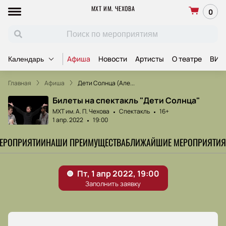
МХТ ИМ. ЧЕХОВА
0
Афиша
Новости
Артисты
О театре
ВИП
Календарь
Главная
Афиша
Дети Солнца (Але...
Билеты на спектакль "Дети Солнца"
МХТ им. А. П. Чехова
Спектакль
16+
1 апр. 2022
19:00
МЕРОПРИЯТИИ
НАШИ ПРЕИМУЩЕСТВА
БЛИЖАЙШИЕ МЕРОПРИЯТИЯ