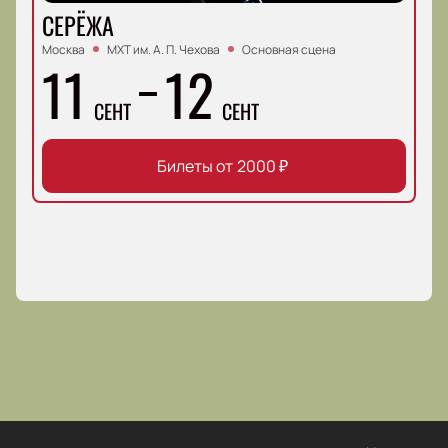
СЕРЁЖА
Москва
МХТ им. А. П. Чехова
Основная сцена
11
12
СЕНТ
СЕНТ
Билеты от
2000
₽