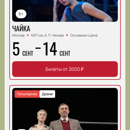
6+
ЧАЙКА
Москва
МХТ им. А. П. Чехова
Основная сцена
5
14
СЕНТ
СЕНТ
Билеты от
2000
₽
Популярное
Драма