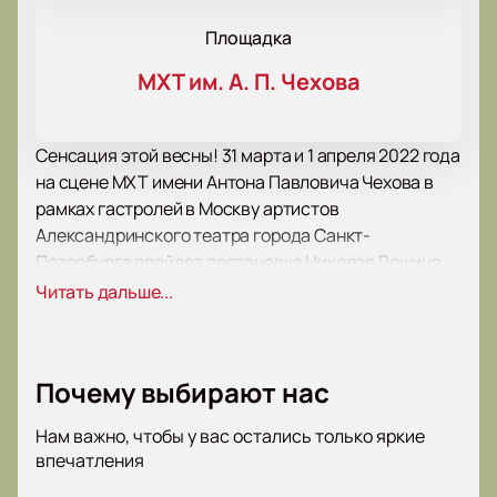
Площадка
МХТ им. А. П. Чехова
Сенсация этой весны! 31 марта и 1 апреля 2022 года
на сцене МХТ имени Антона Павловича Чехова в
рамках гастролей в Москву артистов
Александринского театра города Санкт-
Петербурга пройдет постановка Николая Рощина
под названием “Дети Солнца”.
Читать дальше...
Ограничения по возрасту – 16+.
Продолжительность спектакля – 2 часа (без
антракта).
Почему выбирают нас
“Дети Солнца” – постановка, основанная на сюжете
одноименной пьесы Максима Горького. Здесь
Нам важно, чтобы у вас остались только яркие
поднимаются вечные вопросы человеческого
впечатления
бытия – о любви, о вечном, о прекрасном и об