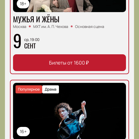
18+
МУЖЬЯ И ЖЁНЫ
Москва
МХТ им. А. П. Чехова
Основная сцена
9
ср, 19:00
СЕНТ
Билеты от
1600
₽
Популярное
Драма
16+