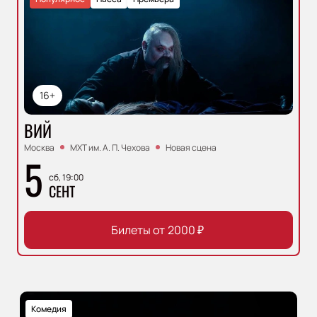
16+
ВИЙ
Москва
МХТ им. А. П. Чехова
Новая сцена
5
сб, 19:00
СЕНТ
Билеты от
2000
₽
Комедия