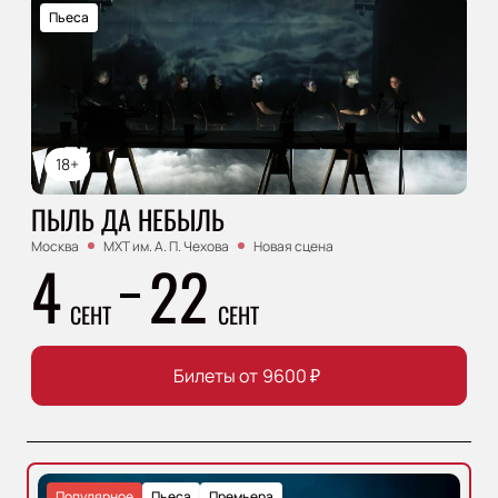
Пьеса
18+
ПЫЛЬ ДА НЕБЫЛЬ
Москва
МХТ им. А. П. Чехова
Новая сцена
4
22
СЕНТ
СЕНТ
Билеты от
9600
₽
Популярное
Пьеса
Премьера