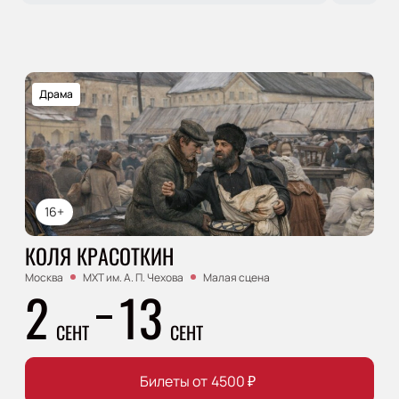
Драма
16+
КОЛЯ КРАСОТКИН
Москва
МХТ им. А. П. Чехова
Малая сцена
2
13
СЕНТ
СЕНТ
Билеты от
4500
₽