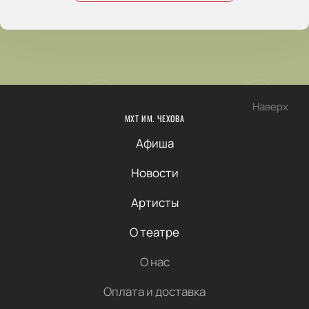
Наверх
МХТ ИМ. ЧЕХОВА
Афиша
Новости
Артисты
О театре
О нас
Оплата и доставка