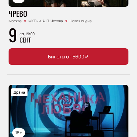
ЧРЕВО
Москва
МХТ им. А. П. Чехова
Новая сцена
9
ср, 19:00
СЕНТ
Билеты от
5600
₽
Драма
16+