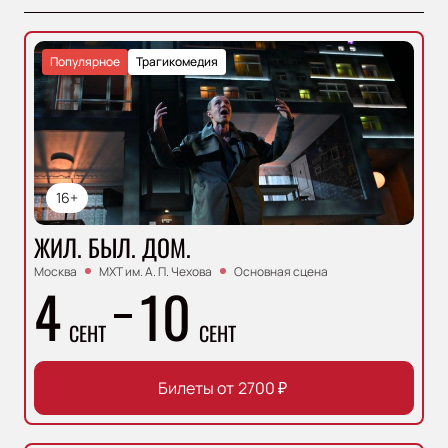
Популярное
Трагикомедия
16+
ЖИЛ. БЫЛ. ДОМ.
Москва
МХТ им. А. П. Чехова
Основная сцена
4
10
СЕНТ
СЕНТ
Билеты от
2700
₽