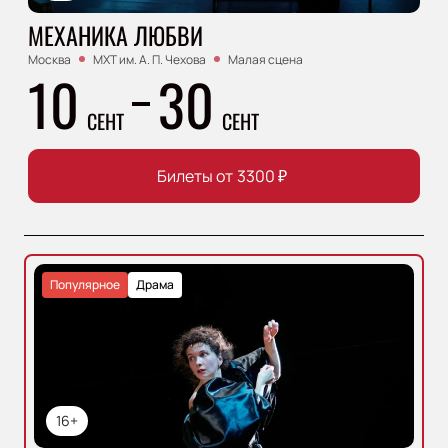
МЕХАНИКА ЛЮБВИ
Москва
МХТ им. А. П. Чехова
Малая сцена
10
30
СЕНТ
СЕНТ
Билеты от
3300
₽
Популярное
Драма
16+