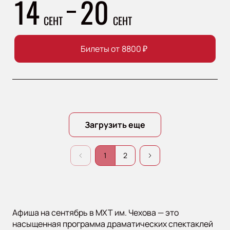
14
20
СЕНТ
СЕНТ
Билеты от
8800
₽
Загрузить еще
1
2
Афиша на сентябрь в МХТ им. Чехова — это
насыщенная программа драматических спектаклей