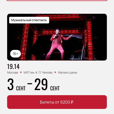
Музыкальный спектакль
16+
19.14
Москва
МХТ им. А. П. Чехова
Малая сцена
3
29
СЕНТ
СЕНТ
Билеты от
6200
₽