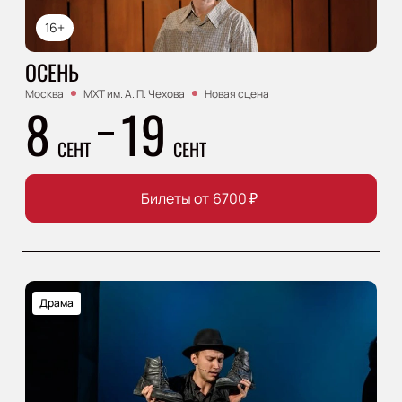
16+
ОСЕНЬ
Москва
МХТ им. А. П. Чехова
Новая сцена
8
19
СЕНТ
СЕНТ
Билеты от
6700
₽
Драма