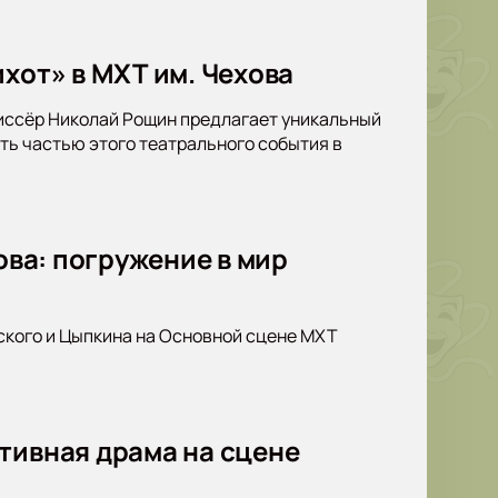
хот» в МХТ им. Чехова
жиссёр Николай Рощин предлагает уникальный
ать частью этого театрального события в
ова: погружение в мир
ского и Цыпкина на Основной сцене МХТ
тивная драма на сцене