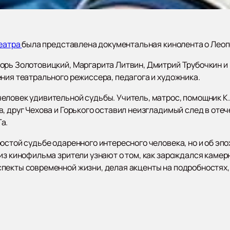
еатра
была представлена документальная кинолента о Лео
орь Золотовицкий, Маргарита Литвин, Дмитрий Трубочкин и
ния театрального режиссера, педагога и художника.
еловек удивительной судьбы. Учитель, матрос, помощник К.
, друг Чехова и Горького оставил неизгладимый след в оте
а.
стой судьбе одаренного интересного человека, но и об эпохе
из кинофильма зрители узнают о том, как зарождался камерн
пекты современной жизни, делая акценты на подробностях, 