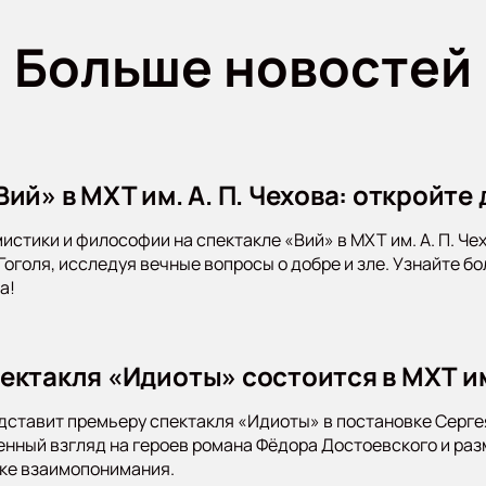
Больше новостей
ий» в МХТ им. А. П. Чехова: откройте
мистики и философии на спектакле «Вий» в МХТ им. А. П. Ч
 Гоголя, исследуя вечные вопросы о добре и зле. Узнайте 
а!
ектакля «Идиоты» состоится в МХТ и
дставит премьеру спектакля «Идиоты» в постановке Серге
нный взгляд на героев романа Фёдора Достоевского и раз
ске взаимопонимания.