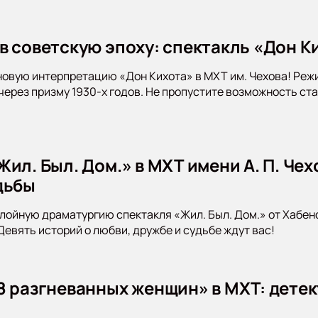
в советскую эпоху: спектакль «Дон Ки
новую интерпретацию «Дон Кихота» в МХТ им. Чехова! Ре
 через призму 1930-х годов. Не пропустите возможность ст
ил. Был. Дом.» в МХТ имени А. П. Чех
дьбы
лойную драматургию спектакля «Жил. Был. Дом.» от Хабен
 Девять историй о любви, дружбе и судьбе ждут вас!
8 разгневанных женщин» в МХТ: детек