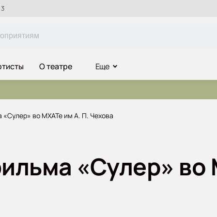
 3
ртисты
О театре
Еще
«Сулер» во МХАТе им А. П. Чехова
ильма «Сулер» во 