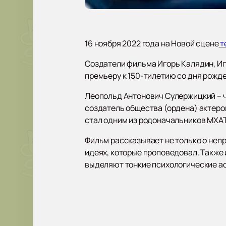
16 ноября 2022 года на Новой сцене
т
Создатели фильма Игорь Калядин, Иг
премьеру к 150-тилетию со дня рожде
Леопольд Антонович Сулержицкий – ч
создатель общества (ордена) актеров
стал одним из родоначальников МХАТ
Фильм рассказывает не только о непро
идеях, которые проповедовал. Также 
выделяют тонкие психологические ас