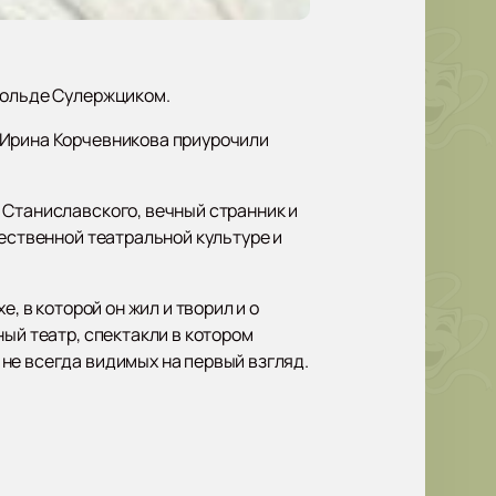
польде Сулержциком.
 Ирина Корчевникова приурочили
 Станиславского, вечный странник и
чественной театральной культуре и
, в которой он жил и творил и о
ый театр, спектакли в котором
не всегда видимых на первый взгляд.