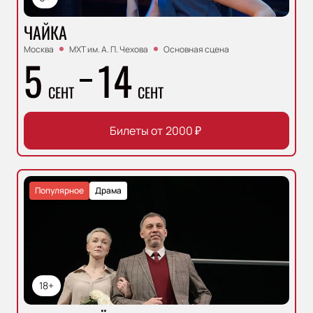
ЧАЙКА
Москва
МХТ им. А. П. Чехова
Основная сцена
5
14
СЕНТ
СЕНТ
Билеты от
2000
₽
Популярное
Драма
18+