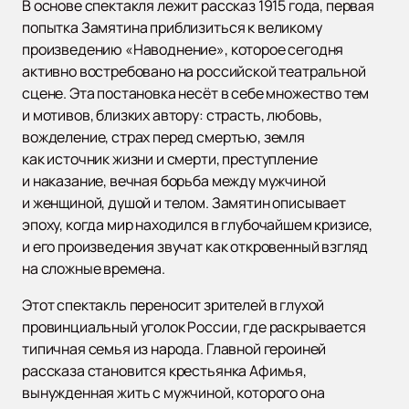
В основе спектакля лежит рассказ 1915 года, первая
попытка Замятина приблизиться к великому
произведению «Наводнение», которое сегодня
активно востребовано на российской театральной
сцене. Эта постановка несёт в себе множество тем
и мотивов, близких автору: страсть, любовь,
вожделение, страх перед смертью, земля
как источник жизни и смерти, преступление
и наказание, вечная борьба между мужчиной
и женщиной, душой и телом. Замятин описывает
эпоху, когда мир находился в глубочайшем кризисе,
и его произведения звучат как откровенный взгляд
на сложные времена.
Этот спектакль переносит зрителей в глухой
провинциальный уголок России, где раскрывается
типичная семья из народа. Главной героиней
рассказа становится крестьянка Афимья,
вынужденная жить с мужчиной, которого она