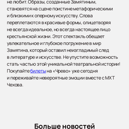
не любит. Образы, созданные Замятиным,
становятся на сцене поистине метафорическими
и близкими к оперному искусству. Слова
переплетаются в красивые формы, олицетворяя
не всегда идеальное, но всегда настоящее лицо
крестьянской жизни. Этот спектакль обещает
увлекательное и глубокое погружение в мир
Замятина, который оставил неизгладимый след
в литературе и искусстве. Не упустите возможность
стать частью этой уникальной театральной истории!
Покупайте
билеты
на «Чрево» уже сегодня
и переживайте невероятные эмоции вместе с МХТ
Чехова.
Больше новостей