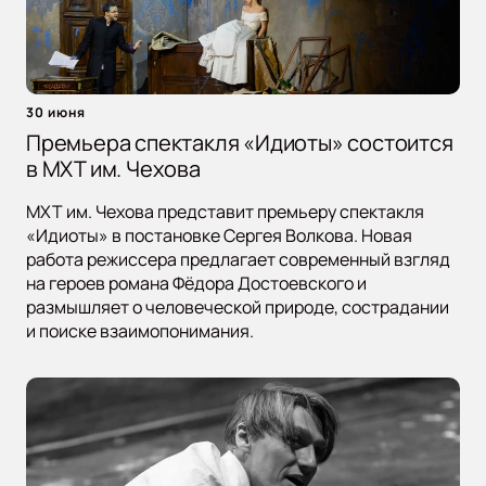
30 июня
Премьера спектакля «Идиоты» состоится
в МХТ им. Чехова
МХТ им. Чехова представит премьеру спектакля
«Идиоты» в постановке Сергея Волкова. Новая
работа режиссера предлагает современный взгляд
на героев романа Фёдора Достоевского и
размышляет о человеческой природе, сострадании
и поиске взаимопонимания.