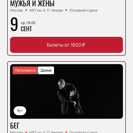
МУЖЬЯ И ЖЁНЫ
Москва
МХТ им. А. П. Чехова
Основная сцена
9
ср, 19:00
СЕНТ
Билеты от
1600
₽
Популярное
Драма
16+
БЕГ
Москва
МХТ им. А. П. Чехова
Основная сцена