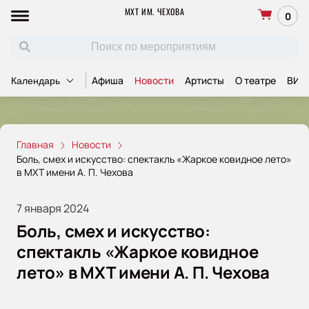
МХТ ИМ. ЧЕХОВА
0
Афиша
Новости
Артисты
О театре
ВИП
Календарь
Главная
Новости
Боль, смех и искусство: спектакль «Жаркое ковидное лето»
в МХТ имени А. П. Чехова
7 января 2024
Боль, смех и искусство:
спектакль «Жаркое ковидное
лето» в МХТ имени А. П. Чехова