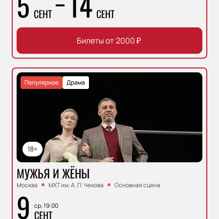
5
14
СЕНТ
СЕНТ
Билеты от
2000
₽
Популярное
Драма
18+
МУЖЬЯ И ЖЁНЫ
Москва
МХТ им. А. П. Чехова
Основная сцена
9
ср, 19:00
СЕНТ