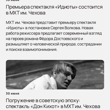
Премьера спектакля «Идиоты» состоится
в МХТ им. Чехова
МХТ им. Чехова представит премьеру спектакля
«Идиоты» в постановке Сергея Волкова. Новая
работа режиссера предлагает современный взгляд
на героев романа Фёдора Достоевского и
размышляет о человеческой природе, сострадании
и поиске взаимопонимания.
30 июня
Погружение в советскую эпоху:
спектакль «Дон Кихот» в МХТ им. Чехова