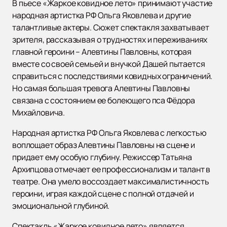
В пьесе «Жаркое ковидное лето» принимают участие
народная артистка РФ Ольга Яковлева и другие
талантливые актеры. Сюжет спектакля захватывает
зрителя, рассказывая о трудностях и переживаниях
главной героини – Алевтины Павловны, которая
вместе со своей семьей и внучкой Дашей пытается
справиться с последствиями ковидных ограничений.
Но самая большая тревога Алевтины Павловны
связана с состоянием ее болеющего пса Фёдора
Михайловича.
Народная артистка РФ Ольга Яковлева с легкостью
воплощает образ Алевтины Павловны на сцене и
придает ему особую глубину. Режиссер Татьяна
Архипцова отмечает ее профессионализм и талант в
театре. Она умело воссоздает максималистичность
героини, играя каждой сцене с полной отдачей и
эмоциональной глубиной.
Спектакль «Жаркое ковидное лето» является