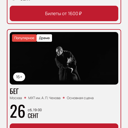
Билеты от
1600
₽
Популярное
Драма
16+
БЕГ
Москва
МХТ им. А. П. Чехова
Основная сцена
26
сб, 19:00
СЕНТ