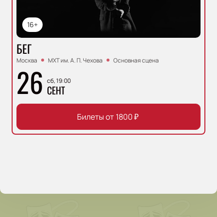
16+
БЕГ
Москва
МХТ им. А. П. Чехова
Основная сцена
26
сб, 19:00
СЕНТ
Билеты от
1800
₽