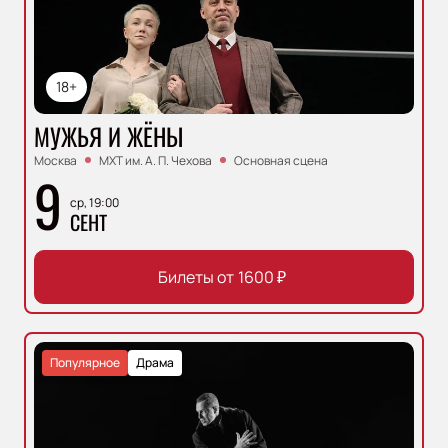
18+
МУЖЬЯ И ЖЁНЫ
Москва
МХТ им. А. П. Чехова
Основная сцена
9
ср, 19:00
СЕНТ
Билеты от
1600
₽
Популярное
Драма