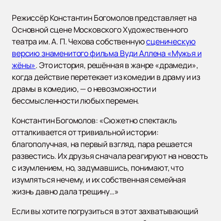
Режиссёр Константин Богомолов представляет на
Основной сцене Московского Художественного
театра им. А. П. Чехова собственную
сценическую
версию знаменитого фильма Вуди Аллена «Мужья и
жёны»
. Это история, решённая в жанре «драмеди»,
когда действие перетекает из комедии в драму и из
драмы в комедию, — о невозможности и
бессмысленности любых перемен.
Константин Богомолов: «Сюжетно спектакль
отталкивается от тривиальной истории:
благополучная, на первый взгляд, пара решается
развестись. Их друзья сначала реагируют на новость
с изумлением, но, задумавшись, понимают, что
изумляться нечему, и их собственная семейная
жизнь давно дала трещину…»
Если вы хотите погрузиться в этот захватывающий