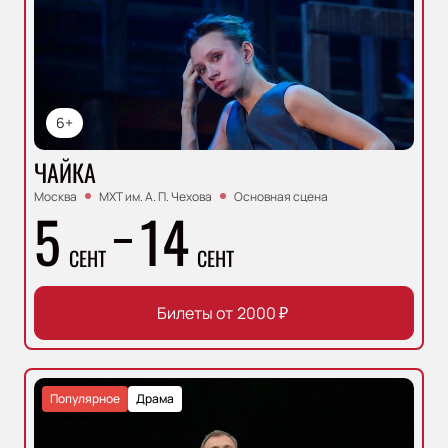
6+
ЧАЙКА
Москва
МХТ им. А. П. Чехова
Основная сцена
5
14
СЕНТ
СЕНТ
Билеты от
2000
₽
Популярное
Драма