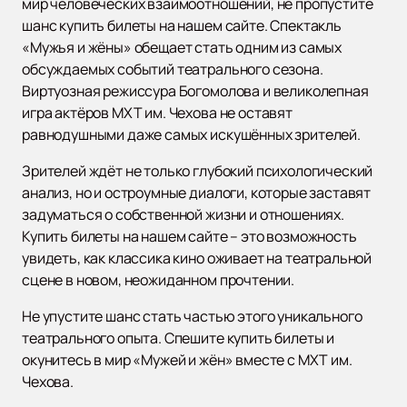
мир человеческих взаимоотношений, не пропустите
шанс купить билеты на нашем сайте. Спектакль
«Мужья и жёны» обещает стать одним из самых
обсуждаемых событий театрального сезона.
Виртуозная режиссура Богомолова и великолепная
игра актёров МХТ им. Чехова не оставят
равнодушными даже самых искушённых зрителей.
Зрителей ждёт не только глубокий психологический
анализ, но и остроумные диалоги, которые заставят
задуматься о собственной жизни и отношениях.
Купить билеты на нашем сайте – это возможность
увидеть, как классика кино оживает на театральной
сцене в новом, неожиданном прочтении.
Не упустите шанс стать частью этого уникального
театрального опыта. Спешите купить билеты и
окунитесь в мир «Мужей и жён» вместе с МХТ им.
Чехова.