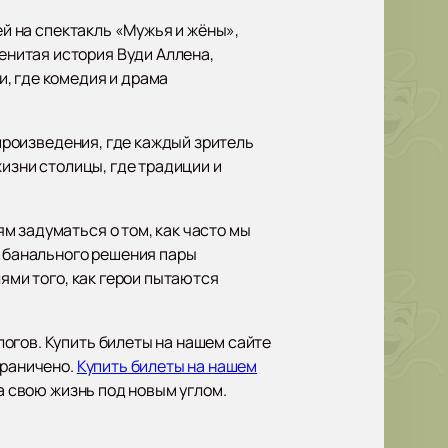
ей на спектакль «Мужья и жёны»,
нитая история Вуди Аллена,
, где комедия и драма
 произведения, где каждый зритель
жизни столицы, где традиции и
м задуматься о том, как часто мы
, банального решения пары
ями того, как герои пытаются
огов. Купить билеты на нашем сайте
граничено.
Купить билеты на нашем
а свою жизнь под новым углом.