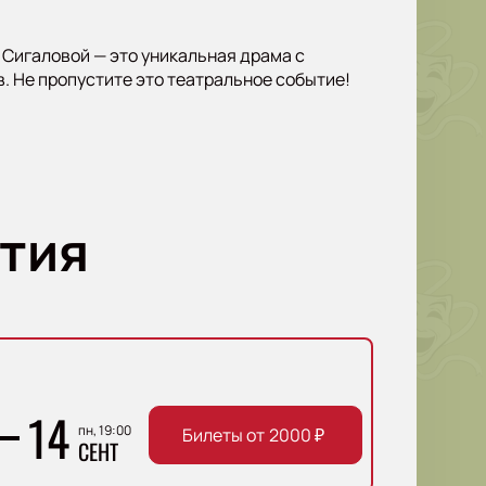
 Сигаловой — это уникальная драма с
 Не пропустите это театральное событие!
тия
14
пн, 19:00
Билеты от
2000
₽
СЕНТ