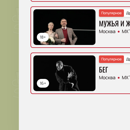
Популярное
Д
МУЖЬЯ И 
Москва
МХТ
18+
Популярное
Д
БЕГ
Москва
МХТ
16+