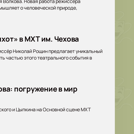
я Волкова. Новая работа режиссера
мышляет о человеческой природе,
хот» в МХТ им. Чехова
жиссёр Николай Рощин предлагает уникальный
ать частью этого театрального события в
ова: погружение в мир
ского и Цыпкина на Основной сцене МХТ