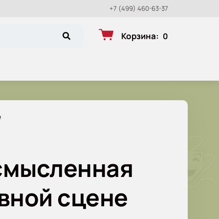
+7 (499) 460-63-37
Корзина
:
0
е
осмысленная
овной сцене