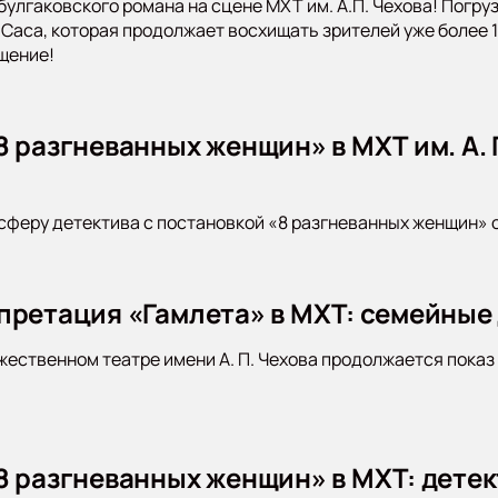
булгаковского романа на сцене МХТ им. А.П. Чехова! Погр
Саса, которая продолжает восхищать зрителей уже более 10
щение!
 разгневанных женщин» в МХТ им. А. П
сферу детектива с постановкой «8 разгневанных женщин» от
претация «Гамлета» в МХТ: семейные
ественном театре имени А. П. Чехова продолжается показ 
8 разгневанных женщин» в МХТ: детек