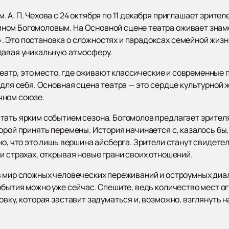
 А. П. Чехова с 24 октября по 11 декабря приглашает зрител
ном Богомоловым. На Основной сцене театра оживает знаме
 Это постановка о сложностях и парадоксах семейной жизни
давая уникальную атмосферу.
о театр, это место, где оживают классические и современные
 для себя. Основная сцена театра — это сердце культурной 
чном союзе.
тать ярким событием сезона. Богомолов предлагает зрителя
орой принять перемены. История начинается с, казалось бы
но, что это лишь вершина айсберга. Зрители станут свидетел
и страхах, открывая новые грани своих отношений.
в мир сложных человеческих переживаний и остроумных диал
обытия можно уже сейчас. Спешите, ведь количество мест о
вку, которая заставит задуматься и, возможно, взглянуть н