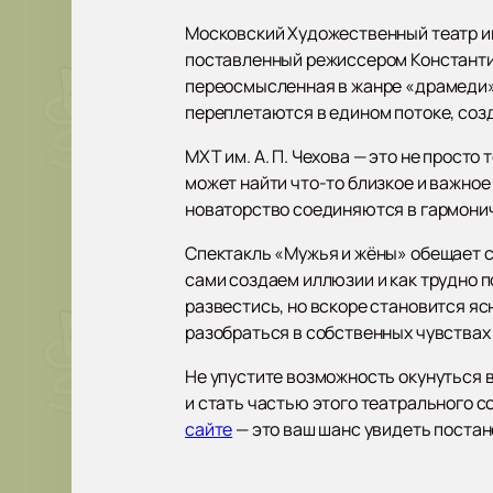
Московский Художественный театр им.
поставленный режиссером Константи
переосмысленная в жанре «драмеди».
переплетаются в едином потоке, соз
МХТ им. А. П. Чехова — это не прост
может найти что-то близкое и важное
новаторство соединяются в гармони
Спектакль «Мужья и жёны» обещает с
сами создаем иллюзии и как трудно п
развестись, но вскоре становится яс
разобраться в собственных чувствах 
Не упустите возможность окунуться 
и стать частью этого театрального с
сайте
— это ваш шанс увидеть постано