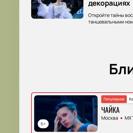
декорациях
Откройте тайны вос
танцевальными номе
Бл
Популярное
К
ЧАЙКА
Москва
МХТ
6+