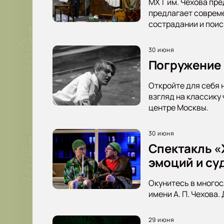
МХТ им. Чехова пре
предлагает совреме
сострадании и пои
30 июня
Погружение 
Откройте для себя 
взгляд на классику
центре Москвы.
30 июня
Спектакль «Ж
эмоций и су
Окунитесь в многос
имени А. П. Чехова.
29 июня