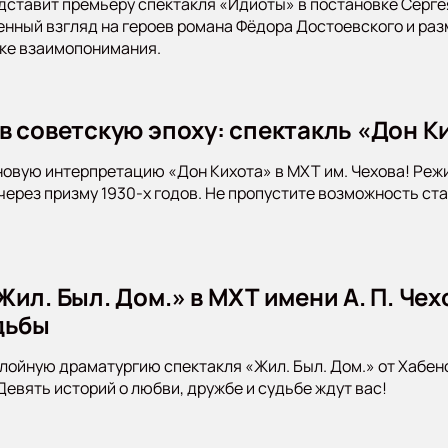
дставит премьеру спектакля «Идиоты» в постановке Серге
нный взгляд на героев романа Фёдора Достоевского и раз
ске взаимопонимания.
в советскую эпоху: спектакль «Дон Ки
новую интерпретацию «Дон Кихота» в МХТ им. Чехова! Ре
 через призму 1930-х годов. Не пропустите возможность ст
ил. Был. Дом.» в МХТ имени А. П. Чех
дьбы
лойную драматургию спектакля «Жил. Был. Дом.» от Хабен
 Девять историй о любви, дружбе и судьбе ждут вас!