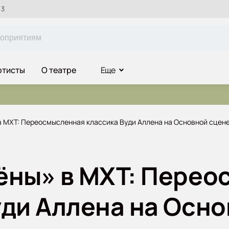
 3
ртисты
О театре
Еще
в МХТ: Переосмысленная классика Вуди Аллена на Основной сцен
ёны» в МХТ: Пере
уди Аллена на Осн