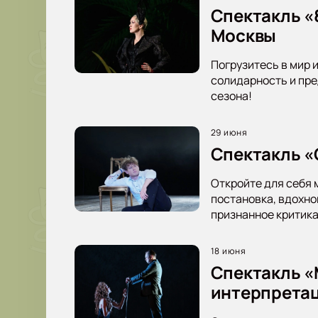
Спектакль «
Москвы
Погрузитесь в мир 
солидарность и пре
сезона!
29 июня
Спектакль «
Откройте для себя 
постановка, вдохно
признанное критика
18 июня
Спектакль «
интерпретац