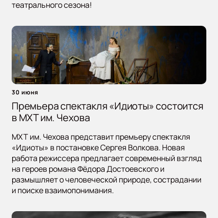
театрального сезона!
30 июня
Премьера спектакля «Идиоты» состоится
в МХТ им. Чехова
МХТ им. Чехова представит премьеру спектакля
«Идиоты» в постановке Сергея Волкова. Новая
работа режиссера предлагает современный взгляд
на героев романа Фёдора Достоевского и
размышляет о человеческой природе, сострадании
и поиске взаимопонимания.