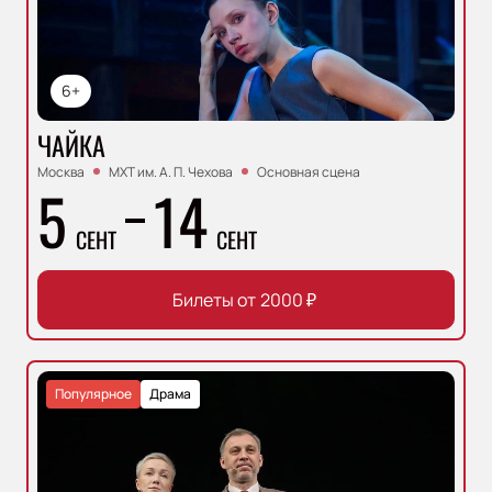
6+
ЧАЙКА
Москва
МХТ им. А. П. Чехова
Основная сцена
5
14
СЕНТ
СЕНТ
Билеты от
2000
₽
Популярное
Драма