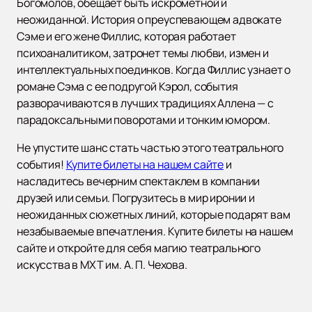
Богомолов, обещает быть искрометной и
неожиданной. История о преуспевающем адвокате
Сэме и его жене Филлис, которая работает
психоаналитиком, затронет темы любви, измен и
интеллектуальных поединков. Когда Филлис узнает о
романе Сэма с ее подругой Кэрол, события
разворачиваются в лучших традициях Аллена — с
парадоксальными поворотами и тонким юмором.
Не упустите шанс стать частью этого театрального
события!
Купите билеты на нашем сайте
и
насладитесь вечерним спектаклем в компании
друзей или семьи. Погрузитесь в мир иронии и
неожиданных сюжетных линий, которые подарят вам
незабываемые впечатления. Купите билеты на нашем
сайте и откройте для себя магию театрального
искусства в МХТ им. А. П. Чехова.