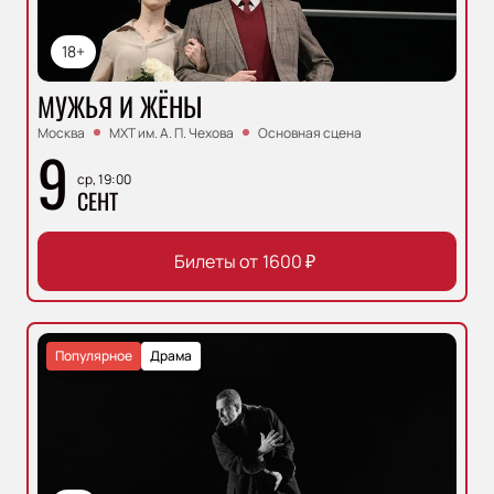
18+
МУЖЬЯ И ЖЁНЫ
Москва
МХТ им. А. П. Чехова
Основная сцена
9
ср, 19:00
СЕНТ
Билеты от
1600
₽
Популярное
Драма