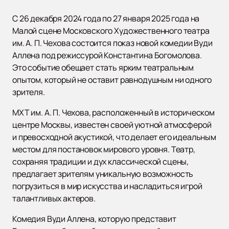
С 26 декабря 2024 года по 27 января 2025 года на
Малой сцене Московского Художественного театра
им. А. П. Чехова состоится показ новой комедии Вуди
Аллена под режиссурой Константина Богомолова.
Это событие обещает стать ярким театральным
опытом, который не оставит равнодушным ни одного
зрителя.
МХТ им. А. П. Чехова, расположенный в историческом
центре Москвы, известен своей уютной атмосферой
и превосходной акустикой, что делает его идеальным
местом для постановок мирового уровня. Театр,
сохраняя традиции и дух классической сцены,
предлагает зрителям уникальную возможность
погрузиться в мир искусства и насладиться игрой
талантливых актеров.
Комедия Вуди Аллена, которую представит