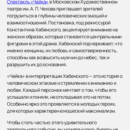
Спектакль «Чайка»
в Московском Художественном
театре им. А. П. Чехова приглашает зрителей
погрузиться в глубины человеческих эмоций и
взаимоотношений. Постановка, под режиссурой
Константина Хабенского, акцентирует внимание на
женских образах, которые становятся центральными
фигурами в этой драме. Хабенский подчеркивает, что
именно женщины, их любовь и самоотверженность,
способны как возвысить мужчин до небес, так и
разрушить их до основания.
«Чайка» в интерпретации Хабенского — это история о
человеческом эгоизме и стремлении к вниманию и
любви. Каждый персонаж мечтает о том, чтобы его
услышали и поняли, не откладывая это на потом.
Особенно ярко это проявляется в молодых героях,
для которых характерен юношеский максимализм.
Чтобы стать частью этого удивительного
театрального события, вы можете купить билеты на