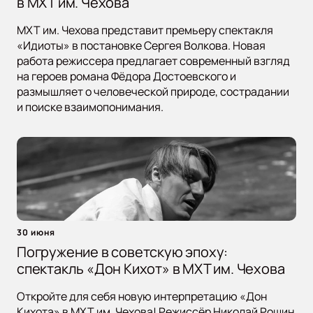
в МХТ им. Чехова
МХТ им. Чехова представит премьеру спектакля
«Идиоты» в постановке Сергея Волкова. Новая
работа режиссера предлагает современный взгляд
на героев романа Фёдора Достоевского и
размышляет о человеческой природе, сострадании
и поиске взаимопонимания.
30 июня
Погружение в советскую эпоху:
спектакль «Дон Кихот» в МХТ им. Чехова
Откройте для себя новую интерпретацию «Дон
Кихота» в МХТ им. Чехова! Режиссёр Николай Рощин