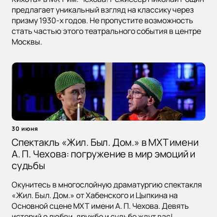
предлагает уникальный взгляд на классику через
призму 1930-х годов. Не пропустите возможность
стать частью этого театрального события в центре
Москвы.
30 июня
Спектакль «Жил. Был. Дом.» в МХТ имени
А. П. Чехова: погружение в мир эмоций и
судьбы
Окунитесь в многослойную драматургию спектакля
«Жил. Был. Дом.» от Хабенского и Цыпкина на
Основной сцене МХТ имени А. П. Чехова. Девять
историй о любви, дружбе и судьбе ждут вас!