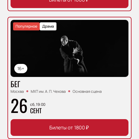
Популярное
Драма
16+
БЕГ
Москва
МХТ им. А. П. Чехова
Основная сцена
26
сб, 19:00
СЕНТ
Билеты от
1800
₽