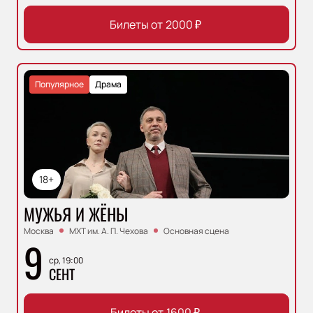
Билеты от
2000
₽
Популярное
Драма
18+
МУЖЬЯ И ЖЁНЫ
Москва
МХТ им. А. П. Чехова
Основная сцена
9
ср, 19:00
СЕНТ
Билеты от
1600
₽