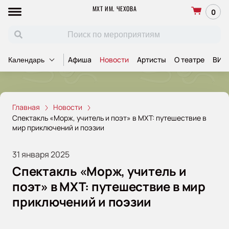
МХТ ИМ. ЧЕХОВА
0
Афиша
Новости
Артисты
О театре
ВИП
Календарь
Главная
Новости
Спектакль «Морж, учитель и поэт» в МХТ: путешествие в
мир приключений и поэзии
31 января 2025
Спектакль «Морж, учитель и
поэт» в МХТ: путешествие в мир
приключений и поэзии