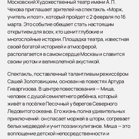
Московский Художественный театр имени А. П.
Чехова приглашает зрителей на спектакль «Морж,
учитель и поэт», который пройдет с 2 февраля по 16
марта. Это событие обещает стать настоящим
открытием для всех, кто ценит глубокие и
многослойные истории. Площадка театра, известная
своей богатой историей и атмосферой,
располагается в самом сердце Москвы и славится
своим уютом и великолепной акустикой.
Спектакль, поставленный талантливым режиссёром
Сашей Золотовицким, основан на повестях Артура
Гиваргизова. В центре повествования — Миша,
человек с душой семилетнего ребёнка, который
живёт в посёлке Песочный у берегов Северного
Ледовитого океана. Его жизнь полна удивительных
приключений: он спасает моржей в шторм, согревает
белых медведей и учит поэзии хулиганов. Миша — это
воплощение детской непосредственности и