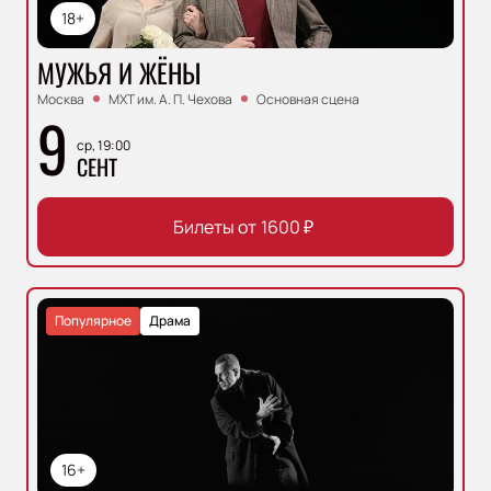
18+
МУЖЬЯ И ЖЁНЫ
Москва
МХТ им. А. П. Чехова
Основная сцена
9
ср, 19:00
СЕНТ
Билеты от
1600
₽
Популярное
Драма
16+