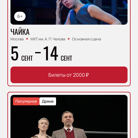
6+
ЧАЙКА
Москва
МХТ им. А. П. Чехова
Основная сцена
5
14
СЕНТ
СЕНТ
Билеты от
2000
₽
Популярное
Драма