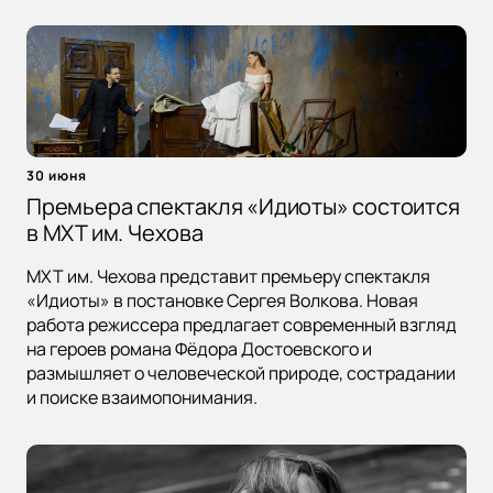
30 июня
Премьера спектакля «Идиоты» состоится
в МХТ им. Чехова
МХТ им. Чехова представит премьеру спектакля
«Идиоты» в постановке Сергея Волкова. Новая
работа режиссера предлагает современный взгляд
на героев романа Фёдора Достоевского и
размышляет о человеческой природе, сострадании
и поиске взаимопонимания.