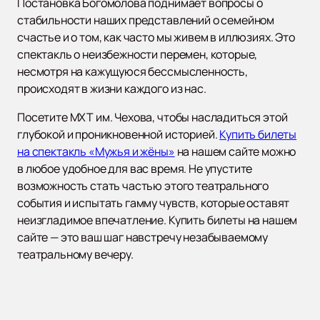
Постановка Богомолова поднимает вопросы о
стабильности наших представлений о семейном
счастье и о том, как часто мы живем в иллюзиях. Это
спектакль о неизбежности перемен, которые,
несмотря на кажущуюся бессмысленность,
происходят в жизни каждого из нас.
Посетите МХТ им. Чехова, чтобы насладиться этой
глубокой и проникновенной историей.
Купить билеты
на спектакль «Мужья и жёны»
на нашем сайте можно
в любое удобное для вас время. Не упустите
возможность стать частью этого театрального
события и испытать гамму чувств, которые оставят
неизгладимое впечатление. Купить билеты на нашем
сайте — это ваш шаг навстречу незабываемому
театральному вечеру.