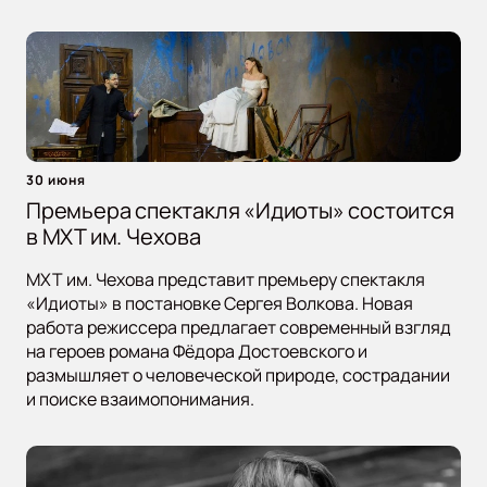
30 июня
Премьера спектакля «Идиоты» состоится
в МХТ им. Чехова
МХТ им. Чехова представит премьеру спектакля
«Идиоты» в постановке Сергея Волкова. Новая
работа режиссера предлагает современный взгляд
на героев романа Фёдора Достоевского и
размышляет о человеческой природе, сострадании
и поиске взаимопонимания.