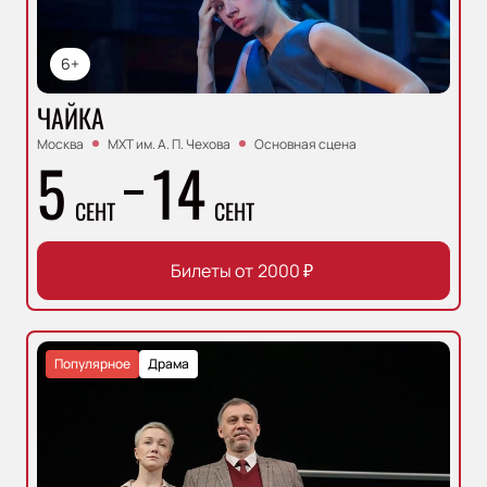
6+
ЧАЙКА
Москва
МХТ им. А. П. Чехова
Основная сцена
5
14
СЕНТ
СЕНТ
Билеты от
2000
₽
Популярное
Драма