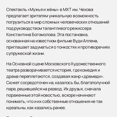
Спектакль «Мужья и жёны» в МХТ им. Чехова
предлагает зрителям уникальную возможность
погрузиться в мир сложных человеческих отношений
под руководством талантливого режиссера
Константина Богомолова. Эта постановка,
основанная на известном фильме Вуди Аллена,
приглашает задуматься о тонкостях и противоречиях
супружеской жизни.
На Основной сцене Московского Художественного
театра разворачивается история, где комедия и
драма переплетаются, создавая жанр «драмеди».
Сюжет сосредоточен на, казалось бы, благополучной
паре, решившейся на развод. Их друзья, сначала
пораженные этой новостью, вскоре начинают
понимать, что и их собственные отношения не так
идеальны, как казались ранее.