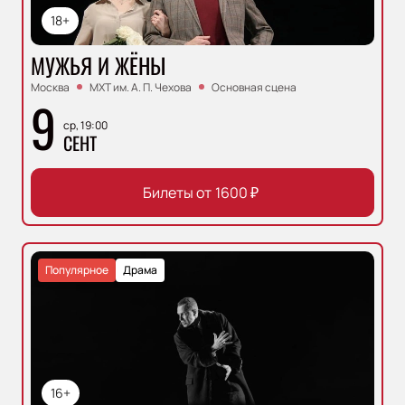
18+
МУЖЬЯ И ЖЁНЫ
Москва
МХТ им. А. П. Чехова
Основная сцена
9
ср, 19:00
СЕНТ
Билеты от
1600
₽
Популярное
Драма
16+