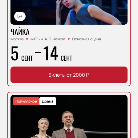
6+
ЧАЙКА
Москва
МХТ им. А. П. Чехова
Основная сцена
5
14
СЕНТ
СЕНТ
Билеты от
2000
₽
Популярное
Драма