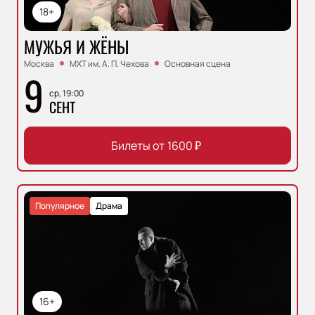
18+
МУЖЬЯ И ЖЁНЫ
Москва
МХТ им. А. П. Чехова
Основная сцена
9
ср, 19:00
СЕНТ
Билеты от
1600
₽
Популярное
Драма
16+