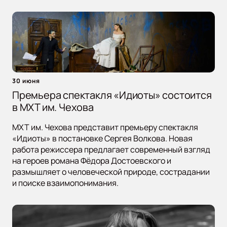
30 июня
Премьера спектакля «Идиоты» состоится
в МХТ им. Чехова
МХТ им. Чехова представит премьеру спектакля
«Идиоты» в постановке Сергея Волкова. Новая
работа режиссера предлагает современный взгляд
на героев романа Фёдора Достоевского и
размышляет о человеческой природе, сострадании
и поиске взаимопонимания.