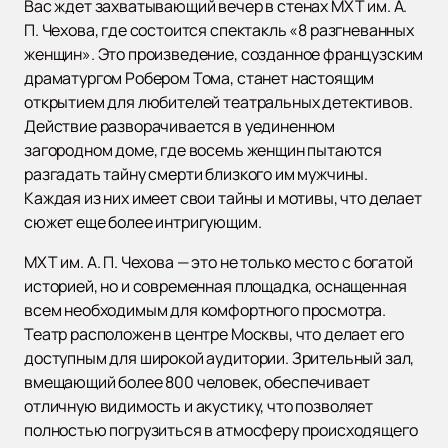
Вас ждет захватывающий вечер в стенах МХТ им. А.
П. Чехова, где состоится спектакль «8 разгневанных
женщин». Это произведение, созданное французским
драматургом Робером Тома, станет настоящим
открытием для любителей театральных детективов.
Действие разворачивается в уединенном
загородном доме, где восемь женщин пытаются
разгадать тайну смерти близкого им мужчины.
Каждая из них имеет свои тайны и мотивы, что делает
сюжет еще более интригующим.
МХТ им. А. П. Чехова — это не только место с богатой
историей, но и современная площадка, оснащенная
всем необходимым для комфортного просмотра.
Театр расположен в центре Москвы, что делает его
доступным для широкой аудитории. Зрительный зал,
вмещающий более 800 человек, обеспечивает
отличную видимость и акустику, что позволяет
полностью погрузиться в атмосферу происходящего