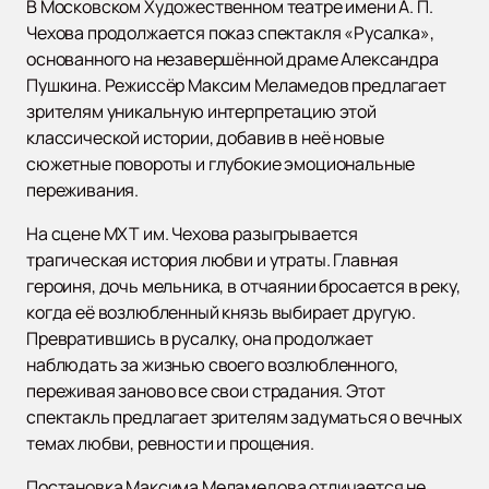
В Московском Художественном театре имени А. П.
Чехова продолжается показ спектакля «Русалка»,
основанного на незавершённой драме Александра
Пушкина. Режиссёр Максим Меламедов предлагает
зрителям уникальную интерпретацию этой
классической истории, добавив в неё новые
сюжетные повороты и глубокие эмоциональные
переживания.
На сцене МХТ им. Чехова разыгрывается
трагическая история любви и утраты. Главная
героиня, дочь мельника, в отчаянии бросается в реку,
когда её возлюбленный князь выбирает другую.
Превратившись в русалку, она продолжает
наблюдать за жизнью своего возлюбленного,
переживая заново все свои страдания. Этот
спектакль предлагает зрителям задуматься о вечных
темах любви, ревности и прощения.
Постановка Максима Меламедова отличается не