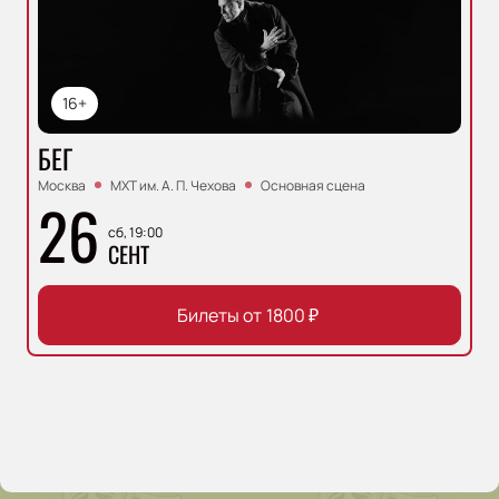
16+
БЕГ
Москва
МХТ им. А. П. Чехова
Основная сцена
26
сб, 19:00
СЕНТ
Билеты от
1800
₽