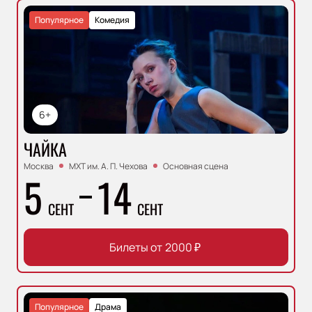
Популярное
Комедия
6+
ЧАЙКА
Москва
МХТ им. А. П. Чехова
Основная сцена
5
14
СЕНТ
СЕНТ
Билеты от
2000
₽
Популярное
Драма