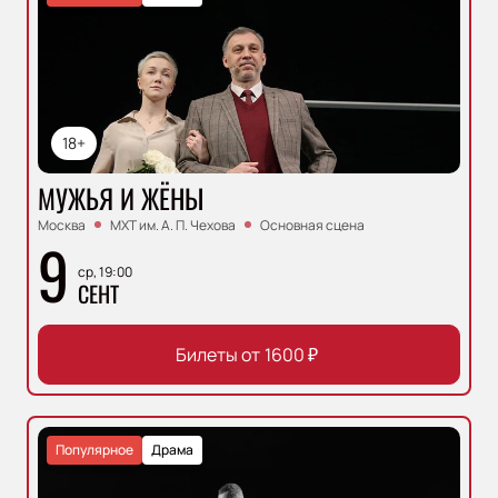
18+
МУЖЬЯ И ЖЁНЫ
Москва
МХТ им. А. П. Чехова
Основная сцена
9
ср, 19:00
СЕНТ
Билеты от
1600
₽
Популярное
Драма