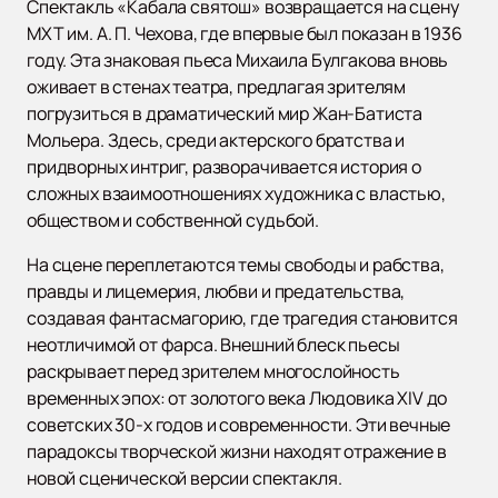
Спектакль «Кабала святош» возвращается на сцену
МХТ им. А. П. Чехова, где впервые был показан в 1936
году. Эта знаковая пьеса Михаила Булгакова вновь
оживает в стенах театра, предлагая зрителям
погрузиться в драматический мир Жан-Батиста
Мольера. Здесь, среди актерского братства и
придворных интриг, разворачивается история о
сложных взаимоотношениях художника с властью,
обществом и собственной судьбой.
На сцене переплетаются темы свободы и рабства,
правды и лицемерия, любви и предательства,
создавая фантасмагорию, где трагедия становится
неотличимой от фарса. Внешний блеск пьесы
раскрывает перед зрителем многослойность
временных эпох: от золотого века Людовика XIV до
советских 30-х годов и современности. Эти вечные
парадоксы творческой жизни находят отражение в
новой сценической версии спектакля.