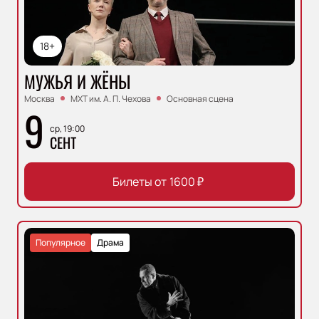
18+
МУЖЬЯ И ЖЁНЫ
Москва
МХТ им. А. П. Чехова
Основная сцена
9
ср, 19:00
СЕНТ
Билеты от
1600
₽
Популярное
Драма