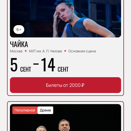
6+
ЧАЙКА
Москва
МХТ им. А. П. Чехова
Основная сцена
5
14
СЕНТ
СЕНТ
Билеты от
2000
₽
Популярное
Драма