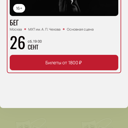
16+
БЕГ
Москва
МХТ им. А. П. Чехова
Основная сцена
26
сб, 19:00
СЕНТ
Билеты от
1800
₽