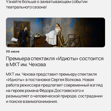
Узнайте больше о захватывающем событии
театрального сезона!
30 июня
Премьера спектакля «Идиоты» состоится
в МХТ им. Чехова
МХТ им. Чехова представит премьеру спектакля
«Идиоты» в постановке Сергея Волкова. Новая
работа режиссера предлагает современный взгляд
на героев романа Фёдора Достоевского и
размышляет о человеческой природе, сострадании
и поиске взаимопонимания.