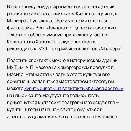
В постановку войдут фрагменты из произведений
различных авторов, таких как «Жизнь господина де
Мольера» Булгакова, «Размышления о первой
философии» Рене Декарта и другие классические
тексты. Особое внимание привлекает участие
Константина Хабенского, художественного
руководителя МХТ, который исполнит роль Мольера.
Посетить спектакль можно в историческом здании
МХТ им. А. П. Чехова на Камергерском переулке в
Москве. Чтобы стать частью этого культурного
события и насладиться мастерством актеров, вы
можете
купить билеты на спектакль «Кабала святош»
на нашем сайте. Не упустите возможность
прикоснуться к классике театрального искусства —
купить билеты на нашем сайте и окунуться в
атмосферу драматического творчества Булгакова.