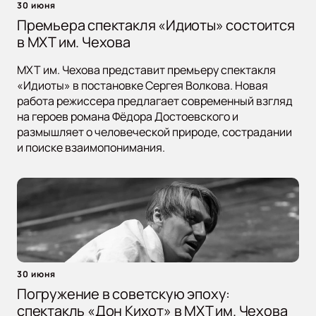
30 июня
Премьера спектакля «Идиоты» состоится
в МХТ им. Чехова
МХТ им. Чехова представит премьеру спектакля
«Идиоты» в постановке Сергея Волкова. Новая
работа режиссера предлагает современный взгляд
на героев романа Фёдора Достоевского и
размышляет о человеческой природе, сострадании
и поиске взаимопонимания.
30 июня
Погружение в советскую эпоху:
спектакль «Дон Кихот» в МХТ им. Чехова