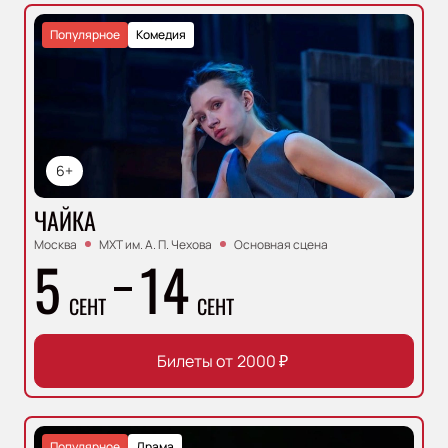
Популярное
Комедия
6+
ЧАЙКА
Москва
МХТ им. А. П. Чехова
Основная сцена
5
14
СЕНТ
СЕНТ
Билеты от
2000
₽
Популярное
Драма