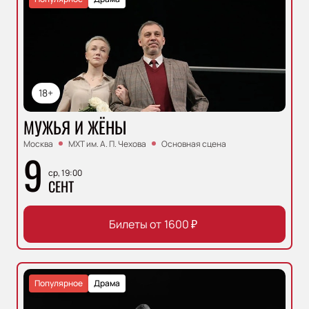
18+
МУЖЬЯ И ЖЁНЫ
Москва
МХТ им. А. П. Чехова
Основная сцена
9
ср, 19:00
СЕНТ
Билеты от
1600
₽
Популярное
Драма