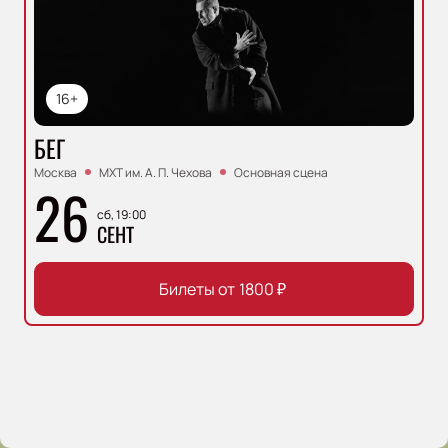
16+
БЕГ
Москва
МХТ им. А. П. Чехова
Основная сцена
26
сб, 19:00
СЕНТ
Билеты от
1800
₽