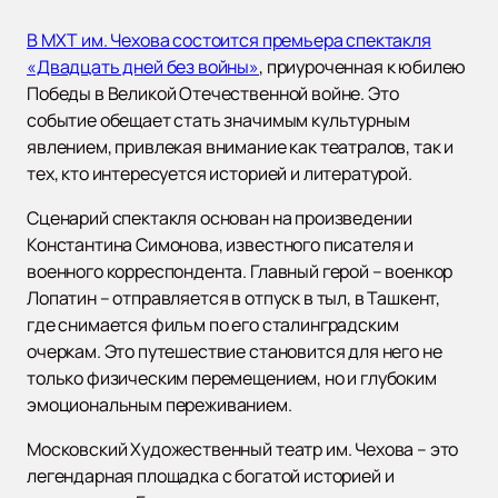
В МХТ им. Чехова состоится премьера спектакля
«Двадцать дней без войны»
, приуроченная к юбилею
Победы в Великой Отечественной войне. Это
событие обещает стать значимым культурным
явлением, привлекая внимание как театралов, так и
тех, кто интересуется историей и литературой.
Сценарий спектакля основан на произведении
Константина Симонова, известного писателя и
военного корреспондента. Главный герой – военкор
Лопатин – отправляется в отпуск в тыл, в Ташкент,
где снимается фильм по его сталинградским
очеркам. Это путешествие становится для него не
только физическим перемещением, но и глубоким
эмоциональным переживанием.
Московский Художественный театр им. Чехова – это
легендарная площадка с богатой историей и