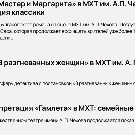
Мастер и Маргарита» в МХТ им. А.П. 
ия классики
булгаковского романа на сцене МХТ им. А.П. Чехова! Погр
Саса, которая продолжает восхищать зрителей уже более 10
щение!
 разгневанных женщин» в МХТ им. А. П
сферу детектива с постановкой «8 разгневанных женщин» от
претация «Гамлета» в МХТ: семейные
ественном театре имени А. П. Чехова продолжается показ 