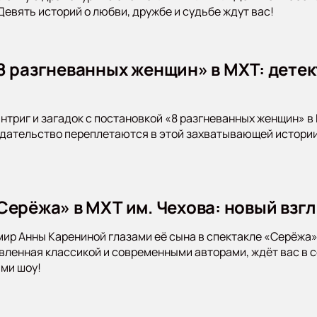
 Девять историй о любви, дружбе и судьбе ждут вас!
8 разгневанных женщин» в МХТ: детек
интриг и загадок с постановкой «8 разгневанных женщин» в
дательство переплетаются в этой захватывающей истории
Серёжа» в МХТ им. Чехова: новый взгл
мир Анны Карениной глазами её сына в спектакле «Серёжа»
вленная классикой и современными авторами, ждёт вас в 
ми шоу!