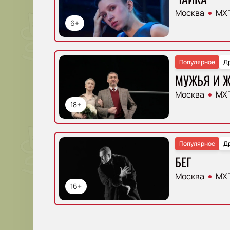
Москва
МХТ
6+
Популярное
Д
МУЖЬЯ И 
Москва
МХТ
18+
Популярное
Д
БЕГ
Москва
МХТ
16+