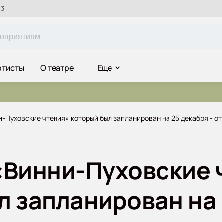
 3
ртисты
О театре
Еще
-Пуховские чтения» который был запланирован на 25 декабря - о
«Винни-Пуховские 
л запланирован на 