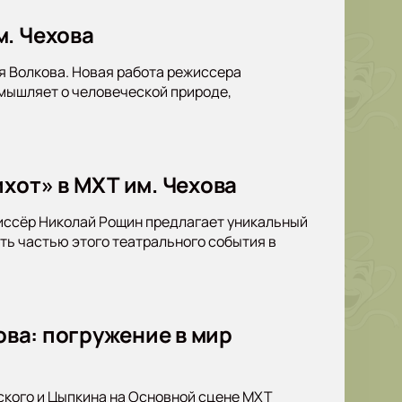
м. Чехова
я Волкова. Новая работа режиссера
мышляет о человеческой природе,
хот» в МХТ им. Чехова
жиссёр Николай Рощин предлагает уникальный
ать частью этого театрального события в
ова: погружение в мир
ского и Цыпкина на Основной сцене МХТ