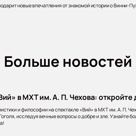
дарит новые впечатления от знакомой истории о Винни-Пухе
Больше новостей
ий» в МХТ им. А. П. Чехова: откройте
мистики и философии на спектакле «Вий» в МХТ им. А. П. Ч
 Гоголя, исследуя вечные вопросы о добре и зле. Узнайте 
а!