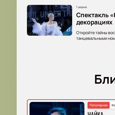
1 июня
Спектакль «
декорациях
Откройте тайны вос
танцевальными номе
Бл
Популярное
К
ЧАЙКА