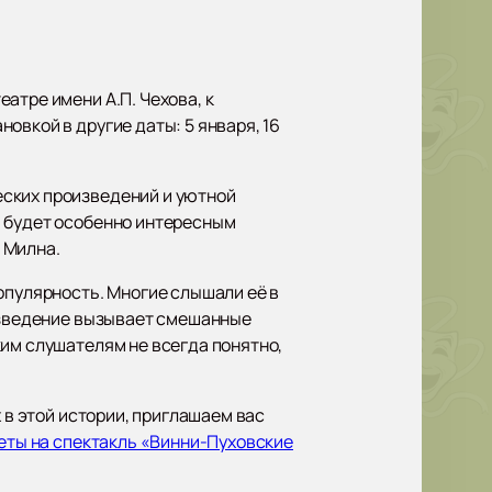
атре имени А.П. Чехова, к
овкой в другие даты: 5 января, 16
еских произведений и уютной
» будет особенно интересным
 Милна.
опулярность. Многие слышали её в
оизведение вызывает смешанные
ким слушателям не всегда понятно,
 в этой истории, приглашаем вас
еты на спектакль «Винни-Пуховские