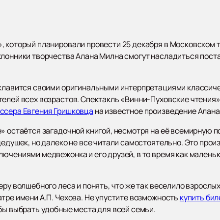
 который планировали провести 25 декабря в Московском те
лонники творчества Алана Милна смогут насладиться постан
 славится своими оригинальными интерпретациями классич
телей всех возрастов. Спектакль «Винни-Пуховские чтения
ссера Евгения Гришковца
на известное произведение Алана
» остаётся загадочной книгой, несмотря на её всемирную п
 дедушек, но далеко не все читали самостоятельно. Это пр
лючениями медвежонка и его друзей, в то время как малень
еру волшебного леса и понять, что же так веселило взрослых
тре имени А.П. Чехова. Не упустите возможность
купить бил
бы выбрать удобные места для всей семьи.