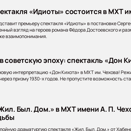
ектакля «Идиоты» состоится в МХТ и
дставит премьеру спектакля «Идиоты» в постановке Серге
нный взгляд на героев романа Фёдора Достоевского и раз
ске взаимопонимания.
в советскую эпоху: спектакль «Дон Ки
новую интерпретацию «Дон Кихота» в МХТ им. Чехова! Ре
 через призму 1930-х годов. Не пропустите возможность ст
ил. Был. Дом.» в МХТ имени А. П. Чех
дьбы
лойную драматургию спектакля «Жил. Был. Дом.» от Хабен