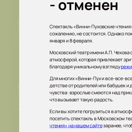
- отменен
Спектакль «Винни-Пуховские чтения»,
сожалению, не состоится. Однако пок
января и 8 февраля.
Московский театр имени А.П. Чехова
атмосферой, которая привлекает зри
благодаря уникальному взгляду
режи
Для многих «Винни-Пух и все-все-все
детстве от родителей или бабушек и
чувства: взрослые смеются над прик
что вызывает такую радость.
Если вы хотите погрузиться в атмосф
посетить спектакль в Московском теа
чтения» на нашем сайте
заранее, что