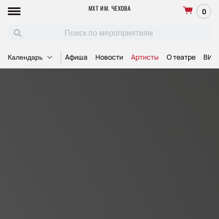
МХТ ИМ. ЧЕХОВА
0
Афиша
Новости
Артисты
О театре
ВИП
Календарь