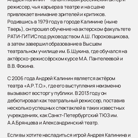
режиссер, чья карьера в театре и на сцене
привлекает внимание зрителей и критиков.
Родившись в 1979 году в городе Калинине (ныне
Тверь), он прошел обучение на актерском факультете
РАТИ-ГИТИС под руководством А.Ш. Пороховщикова,
а затем завершил образование в Высшем
театральном училище им. Б.Щукина, где обучался на
актёрско-режиссёрском курсе М.А. Пантелеевой и
В.В. Фокина.
С 2006 года Андрей Калинин является актёром
театра «А.Р.Т.О.», где его выступления неизменно
вызывают восторг у публики. В 2013 году он
дебютировал как театральный режиссер, поставив
несколько успешных спектаклей в таких известных
учреждениях, как Санкт-Петербургский ТЮЗ им.
А.А.Брянцева и Александринский театр.
Если вы хотите насладиться игрой Андрея Калинина и