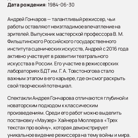
Дата рождения
:
1984-06-30
Андрей Гончаров — талантливый режиссер, чьи
работы оставляют неизгладимое впечатление на
зрителей. Выпускник мастерской профессора В. М.
Фильштинского Российского государственного
института сценических искусств, Андрей с 2016 года
активно участвует в развитии театрального
искусства в России. Его участие в режиссерских
лабораториях БДТ им. Г. А. Товстоногова стало
важным этапом в его карьере, где он смог раскрыть
свой творческий потенциал.
Спектакли Андрея Гончарова отличаются глубиной и
новаторским подходом к классическим
произведениям. Среди его работ можно выделить
постановку «Маузер» Хайнера Мюллера в «Трех
текстах про войну», которая демонстрирует
уникальное видение режиссера на тему войны и мира.