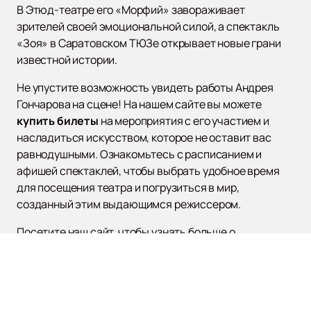
В Этюд-театре его «Морфий» завораживает
зрителей своей эмоциональной силой, а спектакль
«Зоя» в Саратовском ТЮЗе открывает новые грани
известной истории.
Не упустите возможность увидеть работы Андрея
Гончарова на сцене! На нашем сайте вы можете
купить билеты
на мероприятия с его участием и
насладиться искусством, которое не оставит вас
равнодушными. Ознакомьтесь с расписанием и
афишей спектаклей, чтобы выбрать удобное время
для посещения театра и погрузиться в мир,
созданный этим выдающимся режиссером.
Посетите наш сайт, чтобы узнать больше о
предстоящих спектаклях Андрея Гончарова и стать
частью уникального театрального опыта, который он
предлагает своим зрителям.