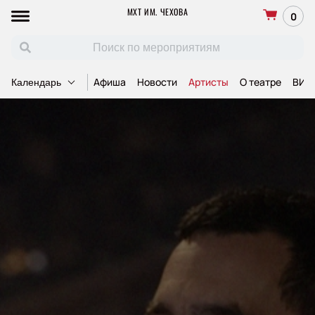
МХТ ИМ. ЧЕХОВА
0
Афиша
Новости
Артисты
О театре
ВИП
Календарь