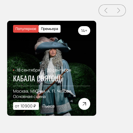
Популярное
Премьера
14+
18 сентября
—
20 сентября
КАБАЛА СВЯТОШ
Москва, МХТ им. А. П. Чехова,
Основная сцена
от
10900
₽
Пьеса