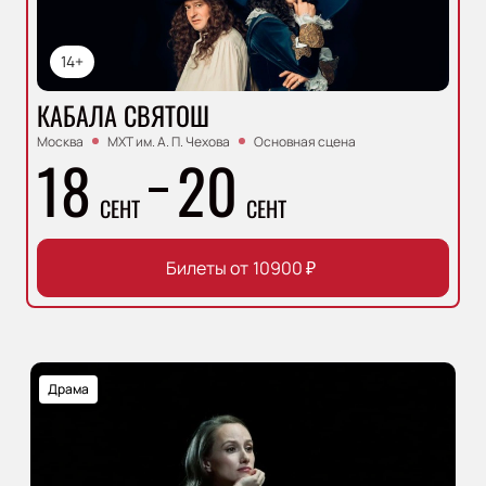
14+
КАБАЛА СВЯТОШ
Москва
МХТ им. А. П. Чехова
Основная сцена
18
20
СЕНТ
СЕНТ
Билеты от
10900
₽
Драма