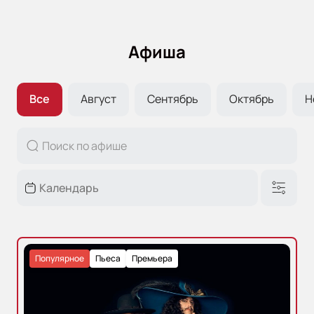
Афиша
Все
Август
Сентябрь
Октябрь
Н
Популярное
Пьеса
Премьера