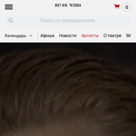
МХТ ИМ. ЧЕХОВА
0
Афиша
Новости
Артисты
О театре
ВИП
Календарь