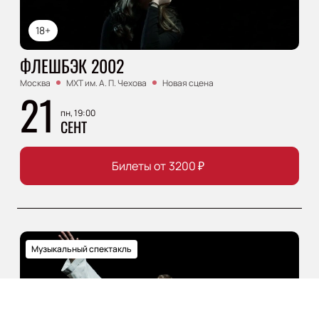
18+
ФЛЕШБЭК 2002
Москва
МХТ им. А. П. Чехова
Новая сцена
21
пн, 19:00
СЕНТ
Билеты от
3200
₽
Музыкальный спектакль