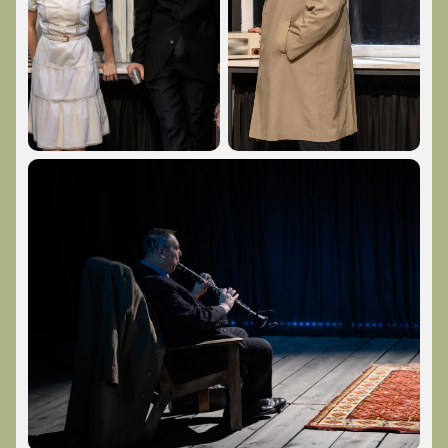
Обратите внимание, возможна смена актёрского
состава.
Режиссёр:
Андрей Калинин
Актёрский состав:
Кирилл Власов, Александр
Семчев, Анна Затеева, Максим Осинцев, Даниил
Феофанов, Антон Лобан, Юлия Витрук, Владимир
Тимофеев