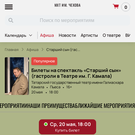
МХТ ИМ. ЧЕХОВА
0
Афиша
Новости
Артисты
О театре
ВИП
Календарь
Главная
Афиша
Старший сын (гас...
Популярное
Билеты на спектакль «Старший сын»
(гастроли в Театре им. Г. Камала)
Татарский государственный театр имени Галиаскара
Камала
Пьеса
16+
20 мая
18:00
МЕРОПРИЯТИИ
НАШИ ПРЕИМУЩЕСТВА
БЛИЖАЙШИЕ МЕРОПРИЯТИЯ