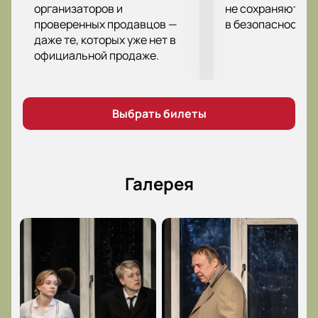
настоящей семьи.
организаторов и
не сохраняются 
проверенных продавцов —
в безопасности.
даже те, которых уже нет в
Стоимость билетов
официальной продаже.
Цена билетов в театр на спектакль «Старший сын»
зависит от расположения мест в зрительном зале.
На нашем сайте представлены варианты в партере,
амфитеатре и на балконе.
Выбрать билеты
Купить билеты в театр на спектакль
«Старший сын» онлайн: подбор мест и
Галерея
бронирование
Для
покупки билетов на спектакль «Старший
сын» в театр имени Г. Камала
воспользуйтесь
нашим сервисом. Выберите свободные места,
укажите контактные данные и завершите онлайн-
бронь. Электронные билеты поступят на вашу
электронную почту в течение пяти минут после
подтверждения платежа.