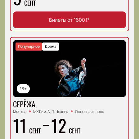
СЕНТ
Билеты от
1600
₽
Популярное
Драма
16+
СЕРЁЖА
Москва
МХТ им. А. П. Чехова
Основная сцена
11
12
СЕНТ
СЕНТ