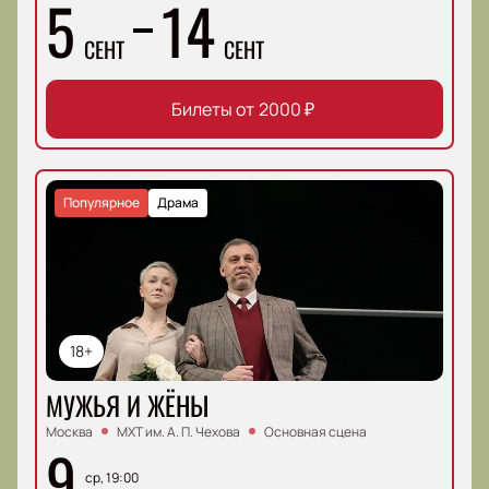
5
14
СЕНТ
СЕНТ
Билеты от
2000
₽
Популярное
Драма
18+
МУЖЬЯ И ЖЁНЫ
Москва
МХТ им. А. П. Чехова
Основная сцена
9
ср, 19:00