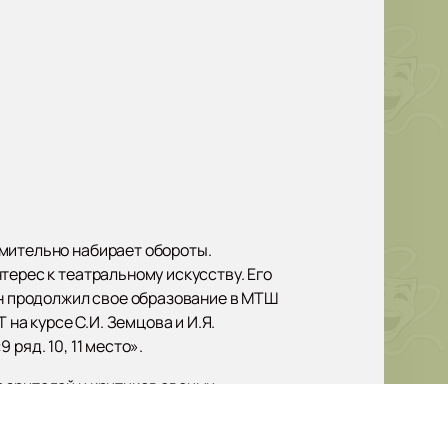
емительно набирает обороты.
терес к театральному искусству. Его
он продолжил свое образование в МТШ
а курсе С.И. Земцова и И.Я.
ряд. 10, 11 место».
 зрителей и критиков своими
остью, что делает каждое его