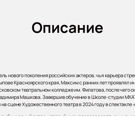
Описание
ль нового поколения российских актеров, чья карьера стр
пове Красноярского края, Максим с ранних лет проявлял ин
осковском театральном колледже им. Филатова, после чего 
адимира Машкова. Завершив обучение в Школе-студии МХАТ н
 сцене Художественного театра в 2024 году в спектакле «9 
 амбициозный актер, который уже успел завоевать внимание
 Его выступления отличаются искренностью и проникновенн
тием.