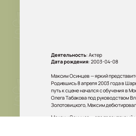
Деятельность
:
Актер
Дата рождения
:
2003-04-08
Максим Осинцев — яркий представите
Родившись 8 апреля 2003 года в Шары
путь к сцене начался с обучения в М
Олега Табакова под руководством Вл
Золотовицкого, Максим дебютировал на
Максим Осинцев — это талантливый и
глубокими и эмоциональными ролями.
появление на сцене настоящим собы