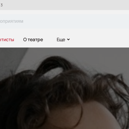
 3
ртисты
О театре
Еще