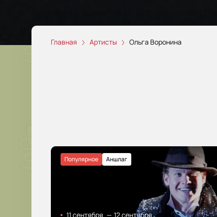
Главная
Артисты
Ольга Воронина
Популярное
Аншлаг
11 сентября
—
12 сентября