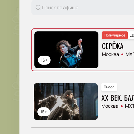
Популярное
Д
СЕРЁЖА
Москва
МХТ
16+
Пьеса
ХХ ВЕК. БА
Москва
МХТ
16+