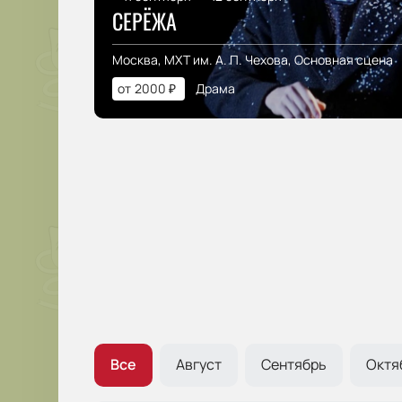
СЕРЁЖА
Москва, МХТ им. А. П. Чехова, Основная сцена
от
2000
₽
Драма
Все
Август
Сентябрь
Октя