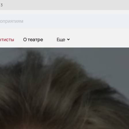
 3
ртисты
О театре
Еще