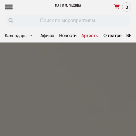
МХТ ИМ. ЧЕХОВА
0
Афиша
Новости
Артисты
О театре
ВИП
Календарь