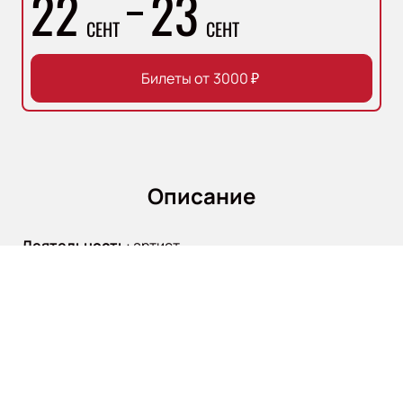
22
23
СЕНТ
СЕНТ
Билеты от
3000
₽
Описание
Деятельность
:
артист
Познакомьтесь с замечательной актрисой Паулиной
Андреевой, чья талантливая работа привлекает
внимание ценителей театра и кино. Окончив МХАТ,
она присоединилась к труппе Московского
Художественного театра, где сыграла в таких
постановках, как «Кармен. Этюды», «Тартюф»,