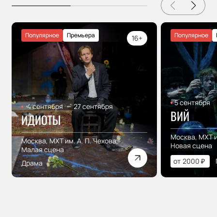
Популярное
Премьера
Популярное
16+
5 сентября
4 сентября
—
27 сентября
ВИЙ
ИДИОТЫ
Москва, МХТ и
Москва, МХТ им. А. П. Чехова,
Новая сцена
Малая сцена
от
2000
₽
Драма