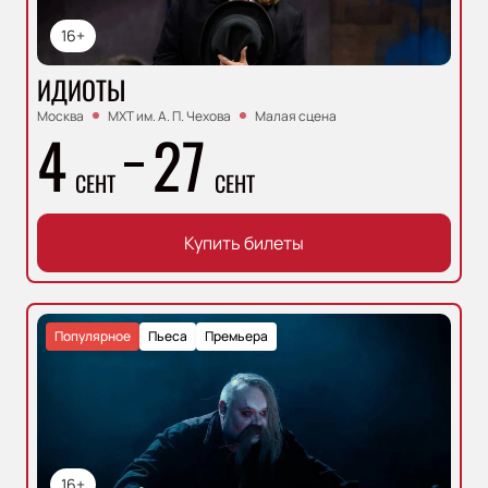
16+
ИДИОТЫ
Москва
МХТ им. А. П. Чехова
Малая сцена
4
27
СЕНТ
СЕНТ
Купить билеты
Популярное
Пьеса
Премьера
16+