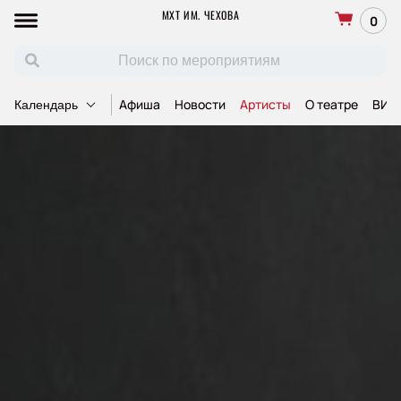
МХТ ИМ. ЧЕХОВА
0
Афиша
Новости
Артисты
О театре
ВИП
Календарь