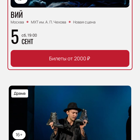
ВИЙ
Москва
МХТ им. А. П. Чехова
Новая сцена
5
сб, 19:00
СЕНТ
Билеты от
2000
₽
Драма
16+