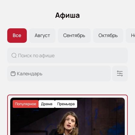
Афиша
Все
Август
Сентябрь
Октябрь
Н
Популярное
Драма
Премьера